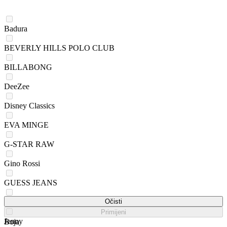
Badura
BEVERLY HILLS POLO CLUB
BILLABONG
DeeZee
Disney Classics
EVA MINGE
G-STAR RAW
Gino Rossi
GUESS JEANS
HUNTER
Očisti
Primijeni
Jenny
Boja