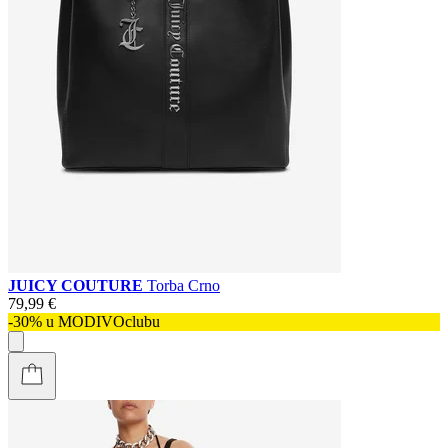
JUICY COUTURE
Torba Crno
79,99 €
-30% u MODIVOclubu