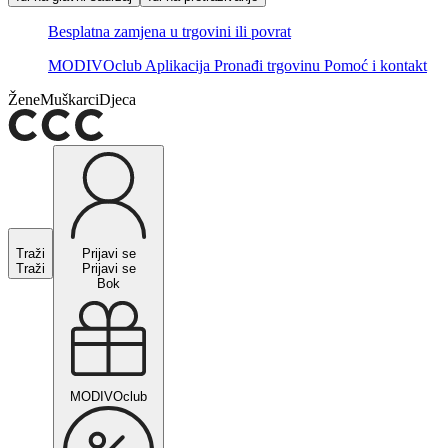
Besplatna zamjena u trgovini ili povrat
MODIVOclub
Aplikacija
Pronađi trgovinu
Pomoć i kontakt
Žene
Muškarci
Djeca
Traži
Prijavi se
Traži
Prijavi se
Bok
MODIVOclub