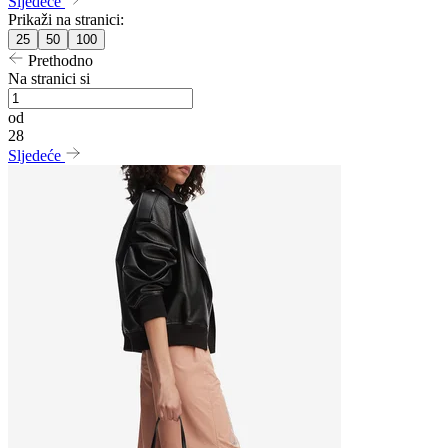
Sljedeće
Prikaži na stranici:
25
50
100
Prethodno
Na stranici si
od
28
Sljedeće