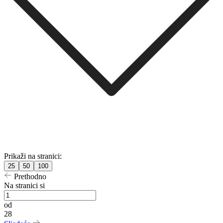
Prikaži na stranici:
25
50
100
Prethodno
Na stranici si
od
28