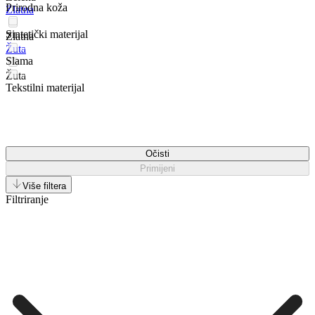
Prirodna koža
Zlatna
Sintetički materijal
Zlatna
Žuta
Slama
Žuta
Tekstilni materijal
Očisti
Primijeni
Više filtera
Filtriranje