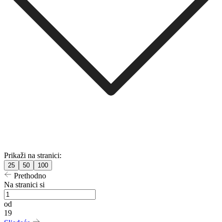
Prikaži na stranici:
25
50
100
Prethodno
Na stranici si
od
19