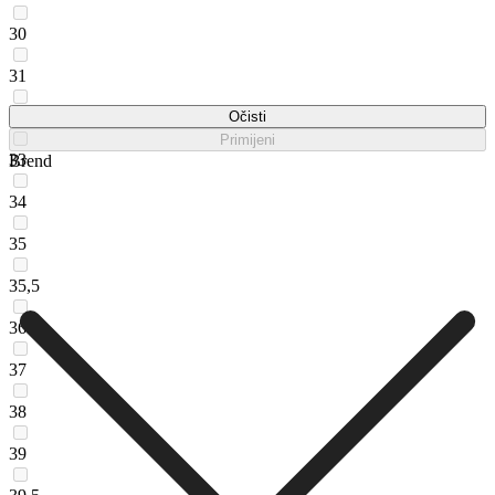
30
31
32
Očisti
Primijeni
33
Brend
34
35
35,5
36
37
38
39