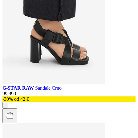
G-STAR RAW
Sandale Crno
99,99 €
-30% od 42 €