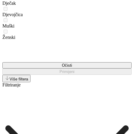
Dječak
Djevojčica
Muški
Ženski
Očisti
Primijeni
Više filtera
Filtriranje