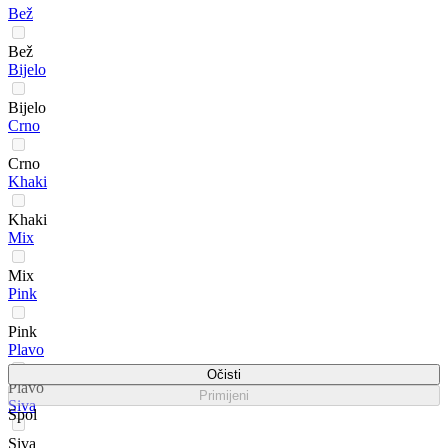
Bež
Bež
Bijelo
Bijelo
Crno
Crno
Khaki
Khaki
Mix
Mix
Pink
Pink
Plavo
Očisti
Plavo
Primijeni
Siva
Spol
Siva