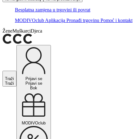
Besplatna zamjena u trgovini ili povrat
MODIVOclub
Aplikacija
Pronađi trgovinu
Pomoć i kontakt
Žene
Muškarci
Djeca
Traži
Prijavi se
Traži
Prijavi se
Bok
MODIVOclub