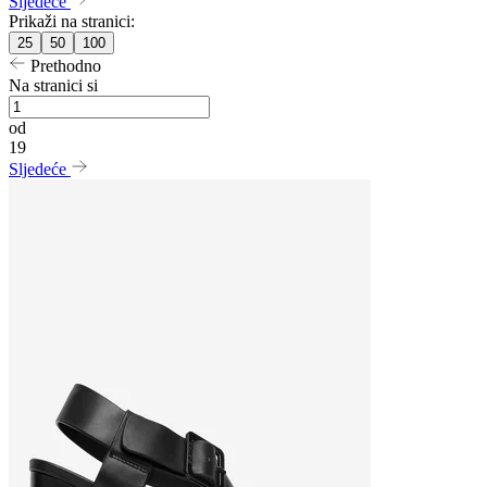
Sljedeće
Prikaži na stranici:
25
50
100
Prethodno
Na stranici si
od
19
Sljedeće