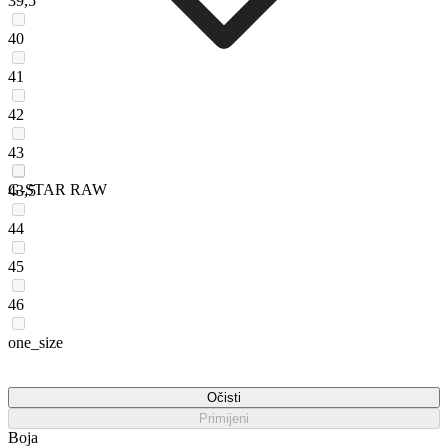
39,5
40
41
42
43
G-STAR RAW
43,5
44
45
46
one_size
Očisti
Primijeni
Boja