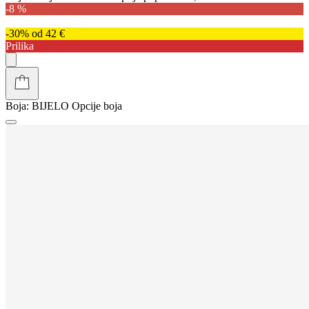
-8 %
-30% od 42 €
Prilika
Boja:
BIJELO
Opcije boja