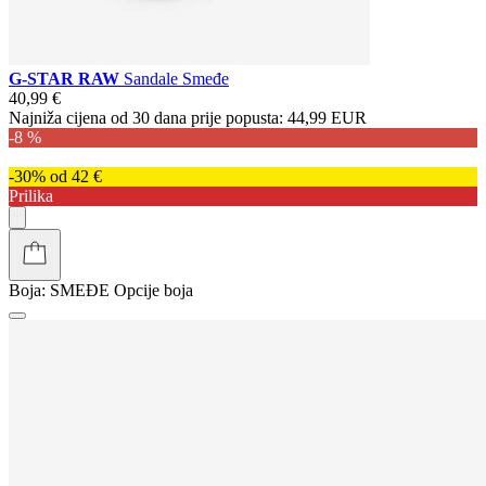
G-STAR RAW
Sandale Smeđe
40,99 €
Najniža cijena od 30 dana prije popusta:
44,99 EUR
-8 %
-30% od 42 €
Prilika
Boja:
SMEĐE
Opcije boja