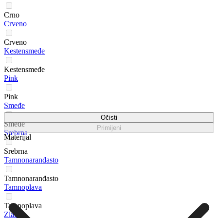
Crno
Crveno
Crveno
Kestensmeđe
Kestensmeđe
Pink
Pink
Smeđe
Očisti
Smeđe
Primijeni
Srebrna
Materijal
Srebrna
Tamnonaranđasto
Tamnonaranđasto
Tamnoplava
Tamnoplava
Zlatna