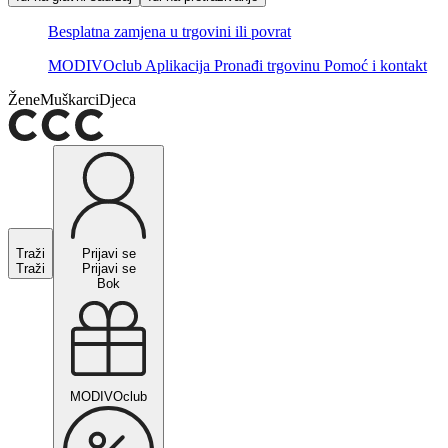
Besplatna zamjena u trgovini ili povrat
MODIVOclub
Aplikacija
Pronađi trgovinu
Pomoć i kontakt
Žene
Muškarci
Djeca
Traži
Prijavi se
Traži
Prijavi se
Bok
MODIVOclub