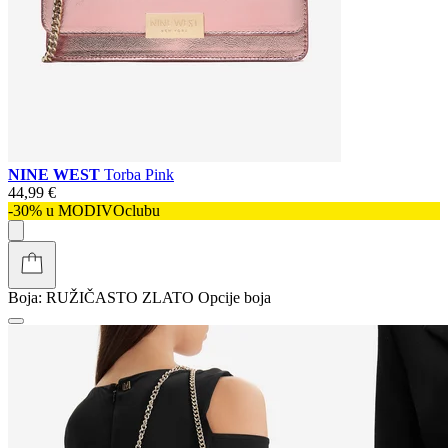
NINE WEST
Torba Pink
44,99 €
-30% u MODIVOclubu
Boja:
RUŽIČASTO ZLATO
Opcije boja