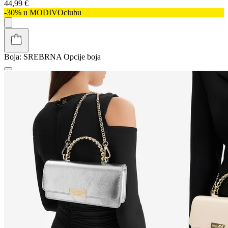
44,99 €
-30% u MODIVOclubu
Boja:
SREBRNA
Opcije boja