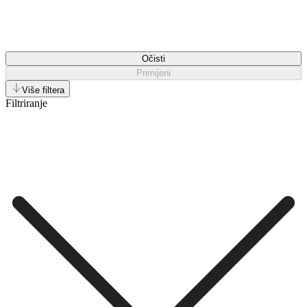
Očisti
Primijeni
Više filtera
Filtriranje