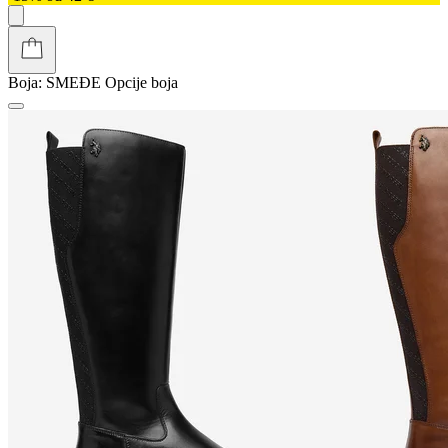
Boja:
SMEĐE
Opcije boja