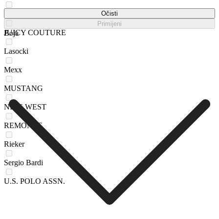
Jenny Fairy
Očisti
Primijeni
JUICY COUTURE
Boja
Lasocki
Mexx
MUSTANG
NINE WEST
REMONTE
Rieker
Sergio Bardi
U.S. POLO ASSN.