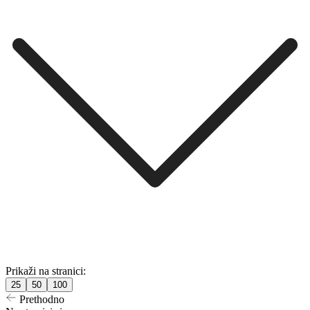
Prikaži na stranici:
25
50
100
Prethodno