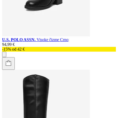
U.S. POLO ASSN.
Visoke čizme Crno
94,99 €
-15% od 42 €