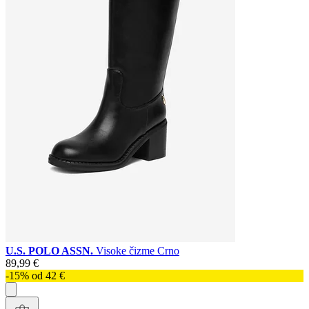
U.S. POLO ASSN.
Visoke čizme Crno
89,99 €
-15% od 42 €