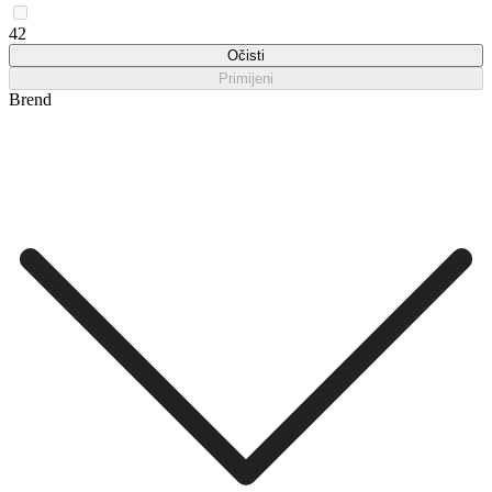
42
Očisti
Primijeni
Brend