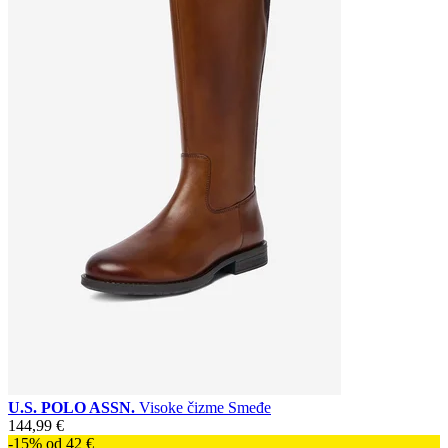
U.S. POLO ASSN.
Visoke čizme Smeđe
144,99 €
-15% od 42 €