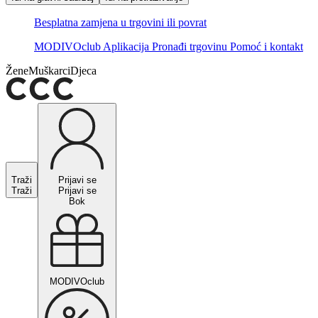
Besplatna zamjena u trgovini ili povrat
MODIVOclub
Aplikacija
Pronađi trgovinu
Pomoć i kontakt
Žene
Muškarci
Djeca
Traži
Prijavi se
Traži
Prijavi se
Bok
MODIVOclub