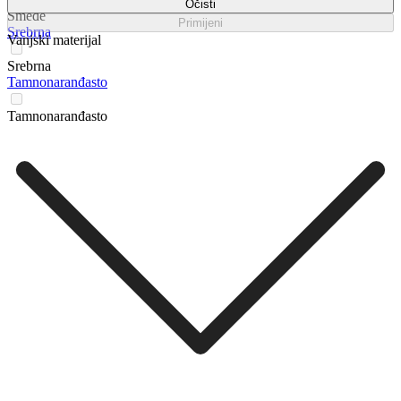
Očisti
Smeđe
Primijeni
Srebrna
Vanjski materijal
Srebrna
Tamnonaranđasto
Tamnonaranđasto