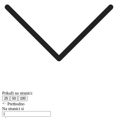
Prikaži na stranici:
25
50
100
Prethodno
Na stranici si