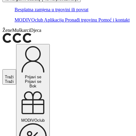
Besplatna zamjena u trgovini ili povrat
MODIVOclub
Aplikacija
Pronađi trgovinu
Pomoć i kontakt
Žene
Muškarci
Djeca
Traži
Prijavi se
Traži
Prijavi se
Bok
MODIVOclub