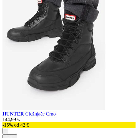
HUNTER
Gležnjače Crno
144,99 €
-15% od 42 €