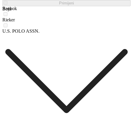
Primijeni
Reebok
Boja
Rieker
U.S. POLO ASSN.