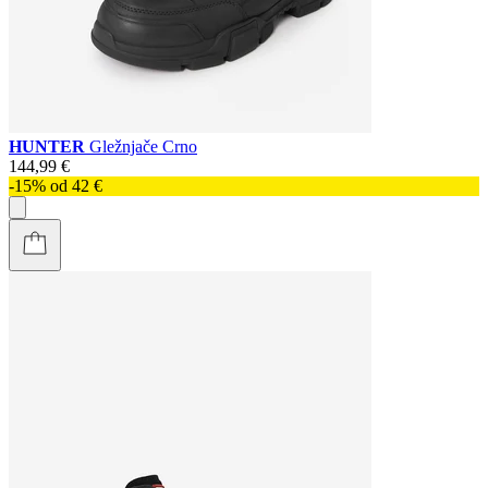
HUNTER
Gležnjače Crno
144,99 €
-15% od 42 €