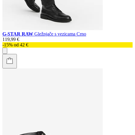
G-STAR RAW
Gležnjače s vezicama Crno
119,99 €
-15% od 42 €