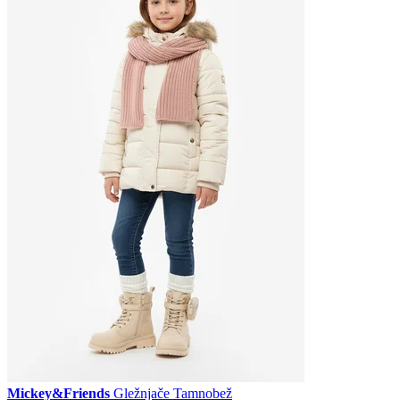
Mickey&Friends
Gležnjače Tamnobež