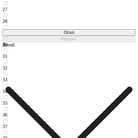
27
28
29
Očisti
Primijeni
30
Brend
31
32
33
34
35
36
37