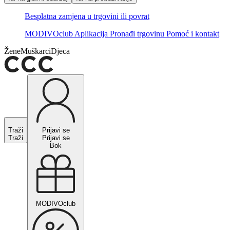
Besplatna zamjena u trgovini ili povrat
MODIVOclub
Aplikacija
Pronađi trgovinu
Pomoć i kontakt
Žene
Muškarci
Djeca
Traži
Prijavi se
Traži
Prijavi se
Bok
MODIVOclub