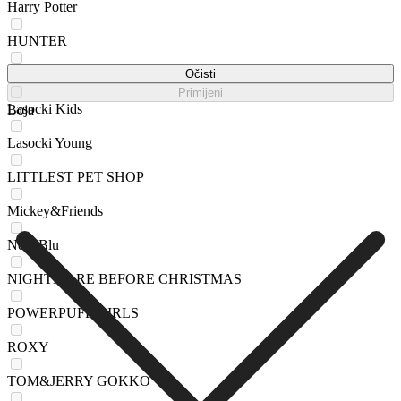
Harry Potter
HUNTER
JUICY COUTURE
Očisti
Primijeni
Lasocki Kids
Boja
Lasocki Young
LITTLEST PET SHOP
Mickey&Friends
Nelli Blu
NIGHTMARE BEFORE CHRISTMAS
POWERPUFF GIRLS
ROXY
TOM&JERRY GOKKO