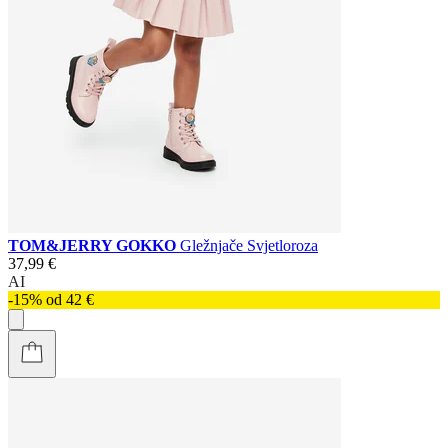
TOM&JERRY GOKKO
Gležnjače Svjetloroza
37,99 €
AI
-15% od 42 €