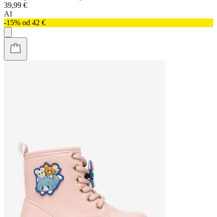
39,99 €
AI
-15% od 42 €