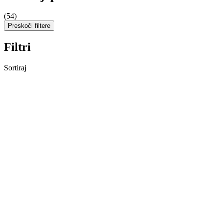
(54)
Preskoči filtere
Filtri
Sortiraj