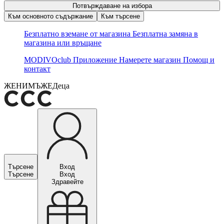
Потвърждаване на избора
Към основното съдържание
Към търсене
Безплатно вземане от магазина
Безплатна замяна в
магазина или връщане
MODIVOclub
Приложение
Намерете магазин
Помощ и
контакт
ЖЕНИ
МЪЖЕ
Деца
Търсене
Вход
Търсене
Вход
Здравейте