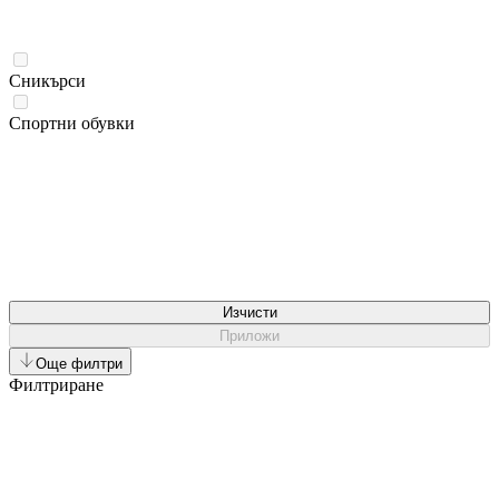
Сникърси
Спортни обувки
Изчисти
Приложи
Още филтри
Филтриране