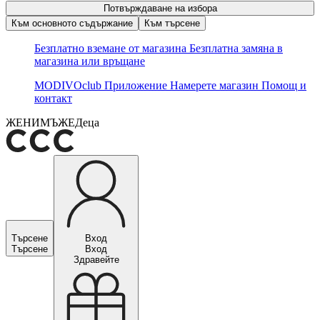
Потвърждаване на избора
Към основното съдържание
Към търсене
Безплатно вземане от магазина
Безплатна замяна в
магазина или връщане
MODIVOclub
Приложение
Намерете магазин
Помощ и
контакт
ЖЕНИ
МЪЖЕ
Деца
Търсене
Вход
Търсене
Вход
Здравейте