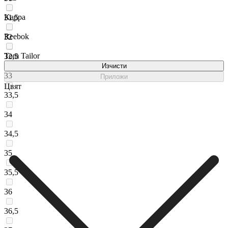
Kappa
31,5
Reebok
32
Tom Tailor
32,5
Изчисти
33
Приложи
Цвят
33,5
34
34,5
35
35,5
36
36,5