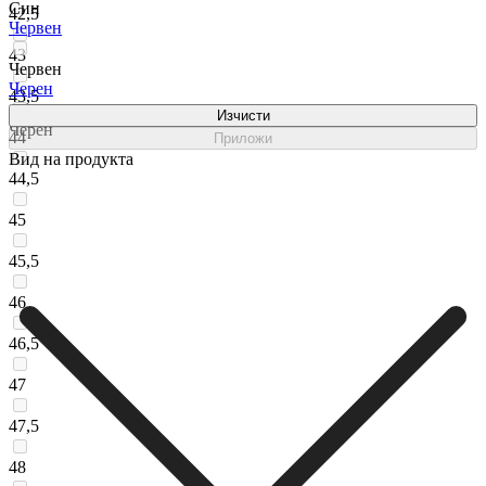
Син
42,5
Червен
43
Червен
Черен
43,5
Изчисти
Черен
44
Приложи
Вид на продукта
44,5
45
45,5
46
46,5
47
47,5
48