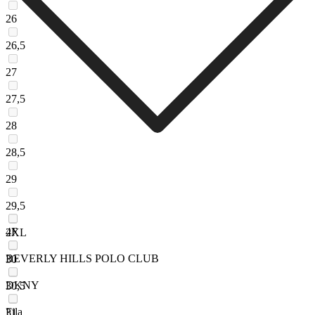
26
26,5
27
27,5
28
28,5
29
29,5
4F
2XL
BEVERLY HILLS POLO CLUB
30
DKNY
30,5
Fila
31