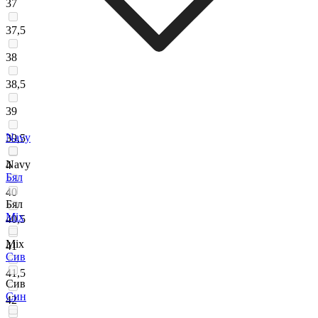
37
37,5
38
38,5
39
Navy
39,5
Navy
4
Бял
40
Бял
Мix
40,5
Мix
41
Сив
41,5
Сив
Син
42