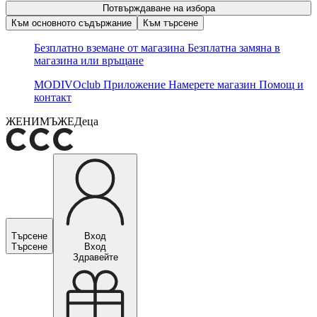
Потвърждаване на избора
Към основното съдържание
Към търсене
Безплатно вземане от магазина
Безплатна замяна в
магазина или връщане
MODIVOclub
Приложение
Намерете магазин
Помощ и
контакт
ЖЕНИ
МЪЖЕ
Деца
Търсене
Вход
Търсене
Вход
Здравейте