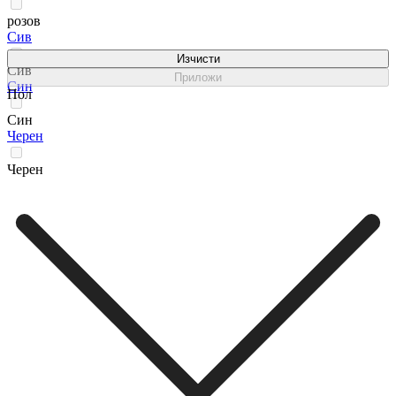
розов
Сив
Изчисти
Сив
Приложи
Син
Пол
Син
Черен
Черен