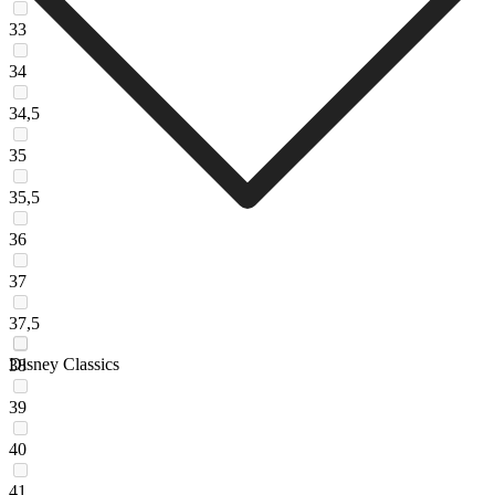
33
34
34,5
35
35,5
36
37
37,5
Disney Classics
38
39
40
41