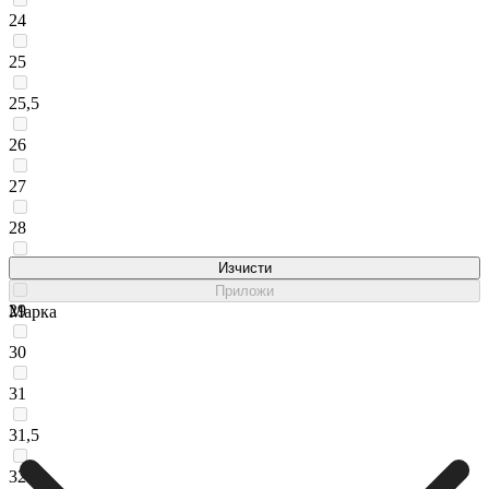
24
25
25,5
26
27
28
28,5
Изчисти
Приложи
29
Марка
30
31
31,5
32