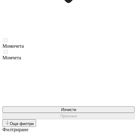
Момичета
Момчета
Изчисти
Приложи
Още филтри
Филтриране