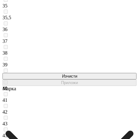
35
35,5
36
37
38
39
39,5
Изчисти
Приложи
40
Марка
41
42
43
43,5