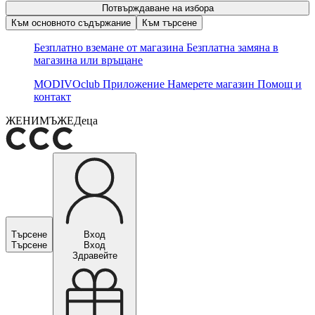
Потвърждаване на избора
Към основното съдържание
Към търсене
Безплатно вземане от магазина
Безплатна замяна в
магазина или връщане
MODIVOclub
Приложение
Намерете магазин
Помощ и
контакт
ЖЕНИ
МЪЖЕ
Деца
Търсене
Вход
Търсене
Вход
Здравейте