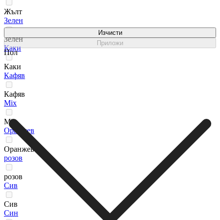
Жълт
Зелен
Изчисти
Зелен
Приложи
Каки
Пол
Каки
Кафяв
Кафяв
Мix
Мix
Оранжев
Оранжев
розов
розов
Сив
Сив
Син