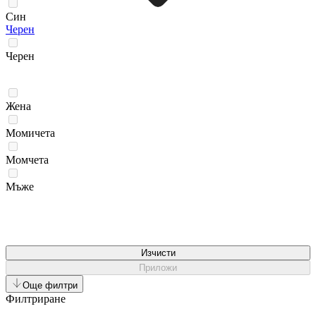
Син
Черен
Черен
Жена
Момичета
Момчета
Мъже
Изчисти
Приложи
Още филтри
Филтриране