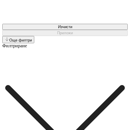
Изчисти
Приложи
Още филтри
Филтриране