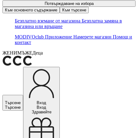
Потвърждаване на избора
Към основното съдържание
Към търсене
Безплатно вземане от магазина
Безплатна замяна в
магазина или връщане
MODIVOclub
Приложение
Намерете магазин
Помощ и
контакт
ЖЕНИ
МЪЖЕ
Деца
Търсене
Вход
Търсене
Вход
Здравейте