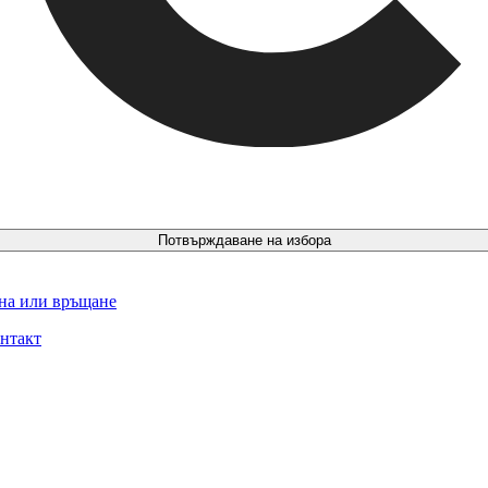
Потвърждаване на избора
ина или връщане
нтакт