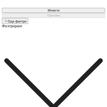
Изчисти
Приложи
Още филтри
Филтриране