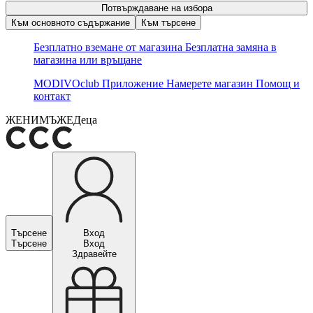
Потвърждаване на избора
Към основното съдържание
Към търсене
Безплатно вземане от магазина
Безплатна замяна в
магазина или връщане
MODIVOclub
Приложение
Намерете магазин
Помощ и
контакт
ЖЕНИ
МЪЖЕ
Деца
Търсене
Вход
Търсене
Вход
Здравейте