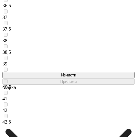
36,5
37
37,5
38
38,5
39
40
Изчисти
Приложи
40,5
Марка
41
42
42,5