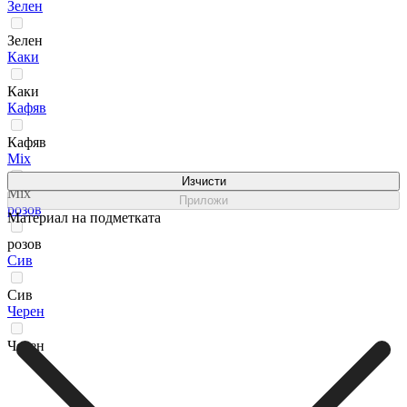
Зелен
Зелен
Каки
Каки
Кафяв
Кафяв
Мix
Изчисти
Мix
Приложи
розов
Материал на подметката
розов
Сив
Сив
Черен
Черен