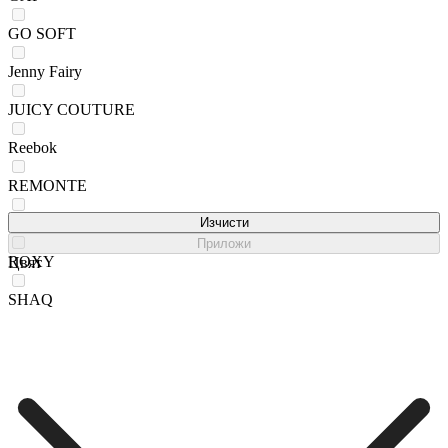
GO SOFT
Jenny Fairy
JUICY COUTURE
Reebok
REMONTE
Rieker
Изчисти
Приложи
ROXY
Цвят
SHAQ