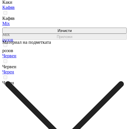
Каки
Кафяв
Кафяв
Мix
Изчисти
Мix
Приложи
розов
Материал на подметката
розов
Червен
Червен
Черен
Черен