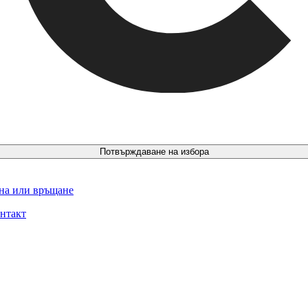
Потвърждаване на избора
ина или връщане
нтакт