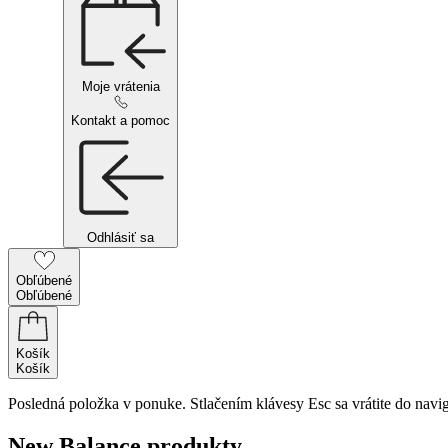
Moje vrátenia
Kontakt a pomoc
Odhlásiť sa
Obľúbené
Obľúbené
Košík
Košík
Posledná položka v ponuke. Stlačením klávesy Esc sa vrátite do navig
New Balance produkty