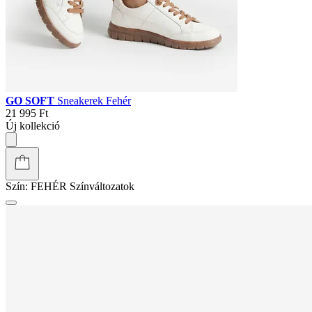
GO SOFT
Sneakerek Fehér
21 995 Ft
Új kollekció
Szín:
FEHÉR
Színváltozatok