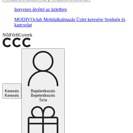
Ingyenes átvétel az üzletben
MODIVOclub
Mobilalkalmazás
Üzlet keresése
Segítség és
kapcsolat
Női
Férfi
Gyerek
Keresés
Bejelentkezés
Keresés
Bejelentkezés
Szia