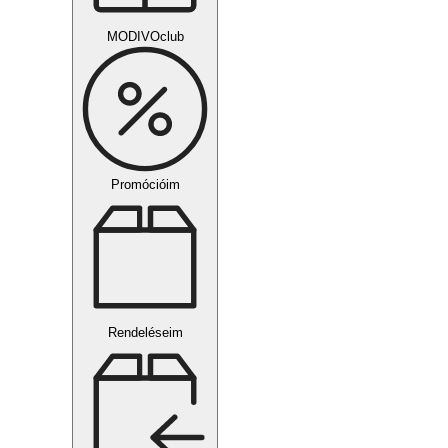
MODIVOclub
Promócióim
Rendeléseim