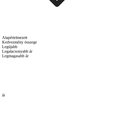
Alapértelmezett
Kedvezmény összege
Legújabb
Legalacsonyabb ár
Legmagasabb ár
ár