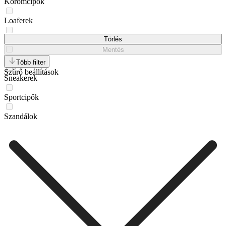
Körömcipők
Loaferek
Mokaszinok
Törlés
Mentés
Papucsok
Több filter
Szűrő beállítások
Sneakerek
Sportcipők
Szandálok