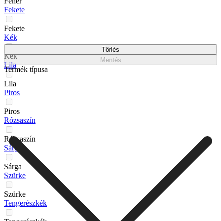
Fehér
Fekete
Fekete
Kék
Törlés
Kék
Mentés
Lila
Termék típusa
Lila
Piros
Piros
Rózsaszín
Rózsaszín
Sárga
Sárga
Szürke
Szürke
Tengerészkék