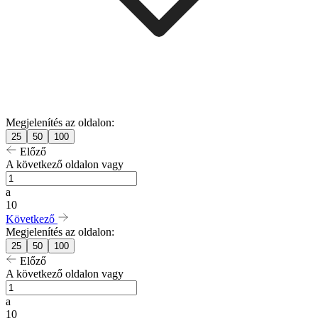
Megjelenítés az oldalon:
25
50
100
Előző
A következő oldalon vagy
a
10
Következő
Megjelenítés az oldalon:
25
50
100
Előző
A következő oldalon vagy
a
10