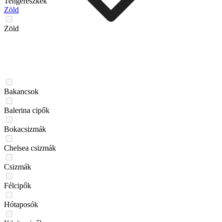
Tengerészkék
Zöld
Zöld
Bakancsok
Balerina cipők
Bokacsizmák
Chelsea csizmák
Csizmák
Félcipők
Hótaposók