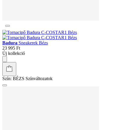
Badura
Sneakerek Bézs
23 995 Ft
Új kollekció
Szín:
BÉZS
Színváltozatok