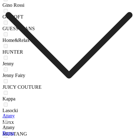
Gino Rossi
GO SOFT
GUESS JEANS
Home&Relax
HUNTER
Jenny
Jenny Fairy
JUICY COUTURE
Kappa
Lasocki
Arany
Mexx
Arany
Barna
MUSTANG