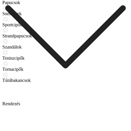
Papucsok
Sneakerek
Sportcipők
Strandpapucsok
Szandálok
Teniszcipők
Tornacipők
Túrábakancsok
Rendezés