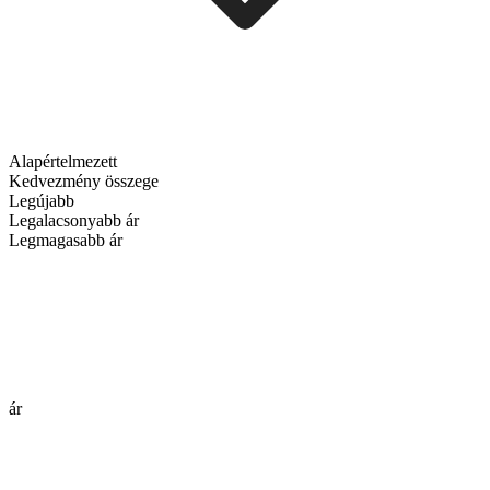
Alapértelmezett
Kedvezmény összege
Legújabb
Legalacsonyabb ár
Legmagasabb ár
ár