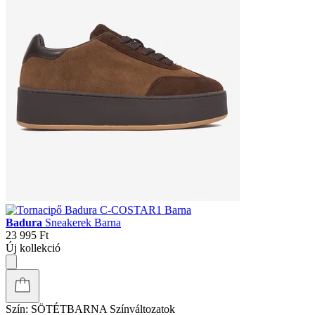
Badura
Sneakerek Barna
23 995 Ft
Új kollekció
Szín:
SÖTÉTBARNA
Színváltozatok