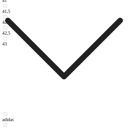
41
41,5
42
42,5
43
adidas