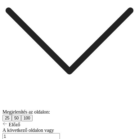
Megjelenítés az oldalon:
25
50
100
Előző
A következő oldalon vagy