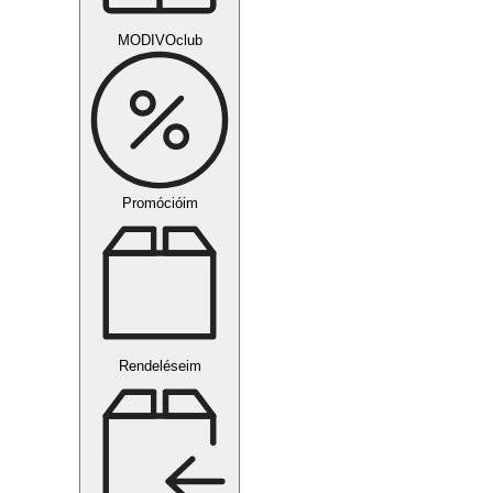
MODIVOclub
Promócióim
Rendeléseim