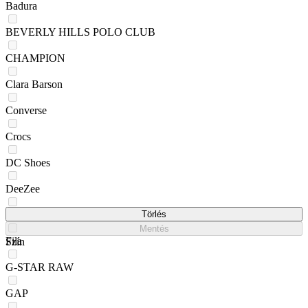
Badura
BEVERLY HILLS POLO CLUB
CHAMPION
Clara Barson
Converse
Crocs
DC Shoes
DeeZee
EVA MINGE
Törlés
Mentés
Fila
Szín
G-STAR RAW
GAP