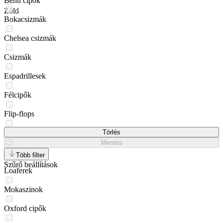
Benti cipők
Zöld
Bokacsizmák
Chelsea csizmák
Csizmák
Espadrillesek
Félcipők
Flip-flops
Gumicsizmák
Törlés
Mentés
Hótaposók
Több filter
Szűrő beállítások
Loaferek
Mokaszinok
Oxford cipők