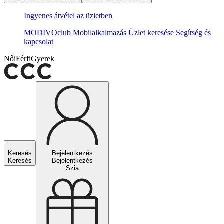
Ingyenes átvétel az üzletben
MODIVOclub
Mobilalkalmazás
Üzlet keresése
Segítség és
kapcsolat
Női
Férfi
Gyerek
Keresés
Bejelentkezés
Keresés
Bejelentkezés
Szia