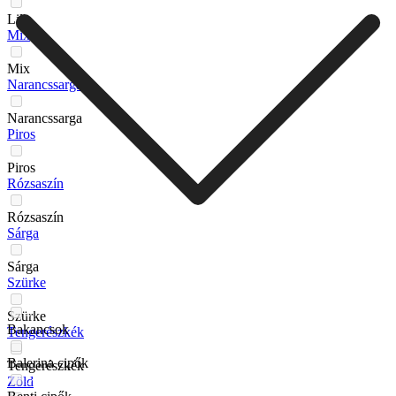
Lila
Mix
Mix
Narancssarga
Narancssarga
Piros
Piros
Rózsaszín
Rózsaszín
Sárga
Sárga
Szürke
Szürke
Bakancsok
Tengerészkék
Balerina cipők
Tengerészkék
Zöld