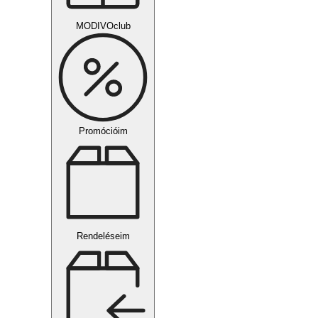
MODIVOclub
Promócióim
Rendeléseim