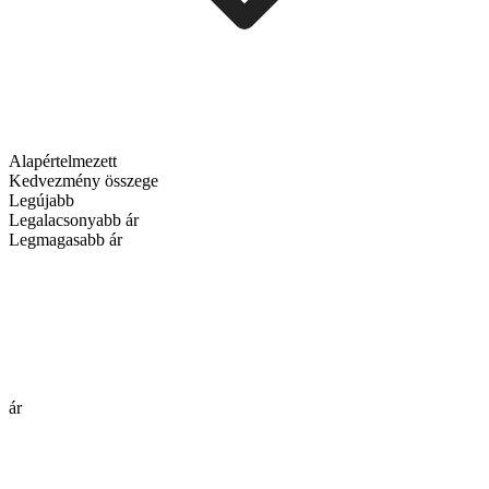
Alapértelmezett
Kedvezmény összege
Legújabb
Legalacsonyabb ár
Legmagasabb ár
ár