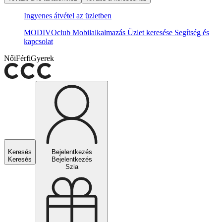
Ingyenes átvétel az üzletben
MODIVOclub
Mobilalkalmazás
Üzlet keresése
Segítség és
kapcsolat
Női
Férfi
Gyerek
Keresés
Bejelentkezés
Keresés
Bejelentkezés
Szia