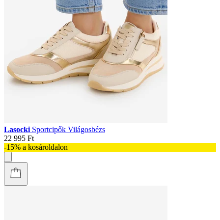
Lasocki
Sportcipők Világosbézs
22 995 Ft
-15% a kosároldalon