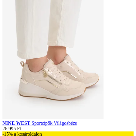
NINE WEST
Sportcipők Világosbézs
26 995 Ft
-15% a kosároldalon