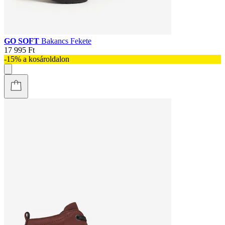
GO SOFT
Bakancs Fekete
17 995 Ft
-15% a kosároldalon