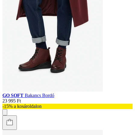
GO SOFT
Bakancs Bordó
23 995 Ft
-15% a kosároldalon