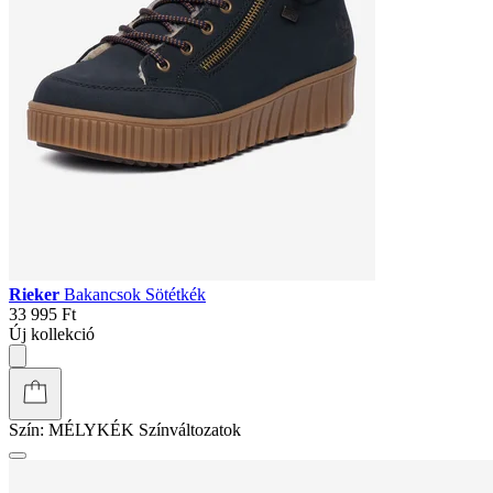
Rieker
Bakancsok Sötétkék
33 995 Ft
Új kollekció
Szín:
MÉLYKÉK
Színváltozatok