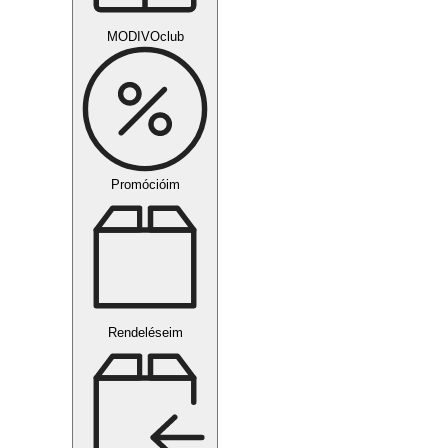
MODIVOclub
Promócióim
Rendeléseim