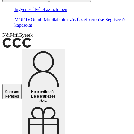
Ingyenes átvétel az üzletben
MODIVOclub
Mobilalkalmazás
Üzlet keresése
Segítség és
kapcsolat
Női
Férfi
Gyerek
Keresés
Bejelentkezés
Keresés
Bejelentkezés
Szia