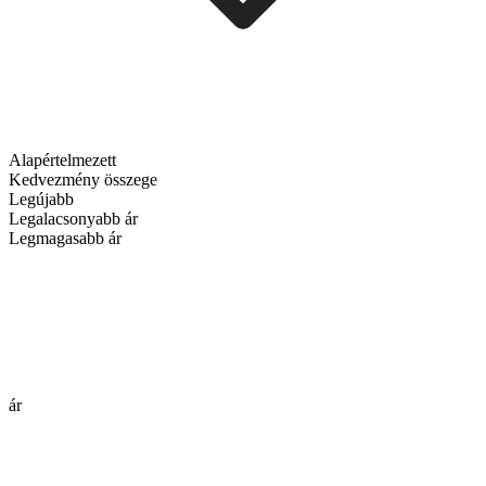
Alapértelmezett
Kedvezmény összege
Legújabb
Legalacsonyabb ár
Legmagasabb ár
ár