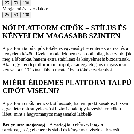
25
50
100
Megjelenítés az oldalon:
25
50
100
NŐI PLATFORM CIPŐK – STÍLUS ÉS
KÉNYELEM MAGASABB SZINTEN
A platform talpú cipők tökéletes egyensúlyt teremtenek a divat és a
kényelem között. Ezek a modellek nemcsak optikailag hosszabbítják
meg a lábunkat, hanem extra stabilitást és kényelmet is biztosítanak.
Akár egy trendi platform tornacipőt, akár egy elegáns magassarkút
keresel, a CCC kínálatában megtalálod a tökéletes darabot.
MIÉRT ÉRDEMES PLATFORM TALPÚ
CIPŐT VISELNI?
A platform cipők nemcsak stílusosak, hanem praktikusak is, hiszen
egyenletesebb súlyelosztást biztosítanak, így kevésbé terhelik a
lábat, mint a hagyományos magassarkú lábbelik.
Kényelmes magasság
– A vastag talp előnye, hogy a
sarokmagasság ellenére is stabil és kényelmes viseletet biztosít.