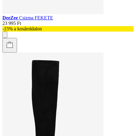
DeeZee
Csizma FEKETE
23 995 Ft
-15% a kosároldalon