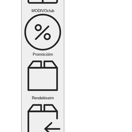
MODIVOclub
Promócióim
Rendeléseim