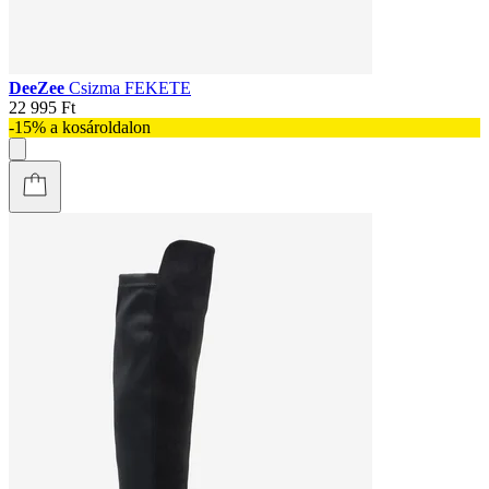
DeeZee
Csizma FEKETE
22 995 Ft
-15% a kosároldalon