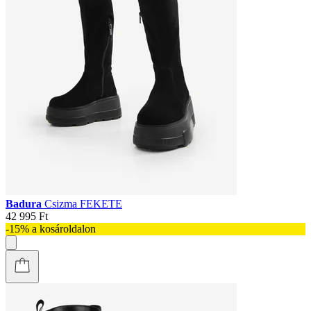
Badura
Csizma FEKETE
42 995 Ft
-15% a kosároldalon