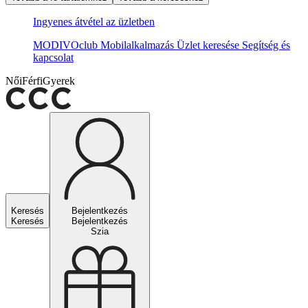
Ingyenes átvétel az üzletben
MODIVOclub
Mobilalkalmazás
Üzlet keresése
Segítség és
kapcsolat
Női
Férfi
Gyerek
Keresés
Bejelentkezés
Keresés
Bejelentkezés
Szia