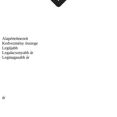
Alapértelmezett
Kedvezmény összege
Legújabb
Legalacsonyabb ár
Legmagasabb ár
ár