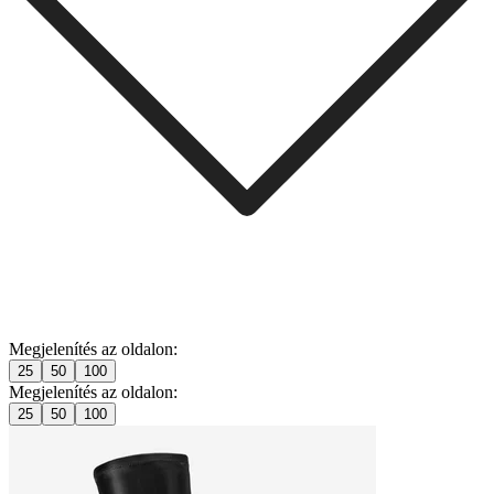
Megjelenítés az oldalon:
25
50
100
Megjelenítés az oldalon:
25
50
100