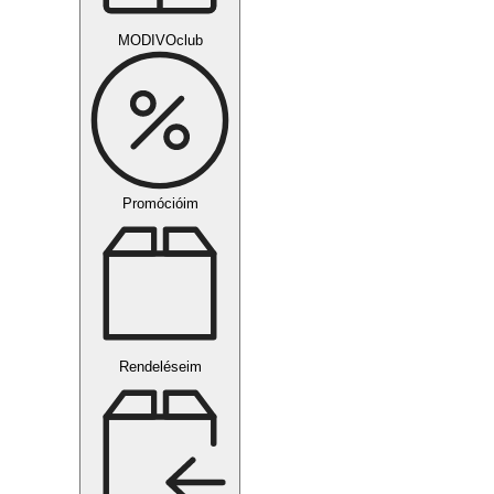
MODIVOclub
Promócióim
Rendeléseim