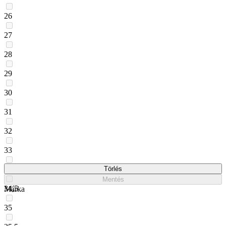
26
27
28
29
30
31
32
33
34
Törlés
Mentés
34,5
Márka
35