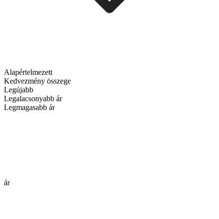
Alapértelmezett
Kedvezmény összege
Legújabb
Legalacsonyabb ár
Legmagasabb ár
ár