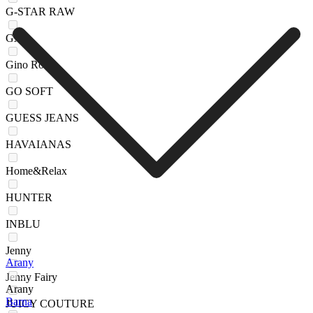
G-STAR RAW
GAP
Gino Rossi
GO SOFT
GUESS JEANS
HAVAIANAS
Home&Relax
HUNTER
INBLU
Jenny
Arany
Jenny Fairy
Arany
Barna
JUICY COUTURE