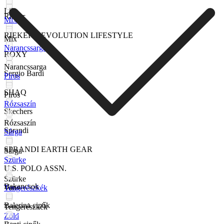
Lila
Rieker
Mix
RIEKER REVOLUTION LIFESTYLE
Mix
Narancssarga
ROXY
Narancssarga
Sergio Bardi
Piros
SHAQ
Piros
Rózsaszín
Skechers
Rózsaszín
Sprandi
Sárga
SPRANDI EARTH GEAR
Sárga
Szürke
U.S. POLO ASSN.
Szürke
Bakancsok
Vans
Tengerészkék
Balerina cipők
Tengerészkék
Zöld