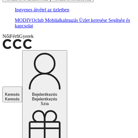
Ingyenes átvétel az üzletben
MODIVOclub
Mobilalkalmazás
Üzlet keresése
Segítség és
kapcsolat
Női
Férfi
Gyerek
Keresés
Bejelentkezés
Keresés
Bejelentkezés
Szia