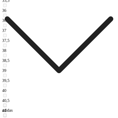
35,5
36
36,5
37
37,5
38
38,5
39
39,5
40
40,5
adidas
41