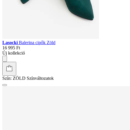
Lasocki
Balerina cipők Zöld
16 995 Ft
Új kollekció
Szín:
ZÖLD
Színváltozatok