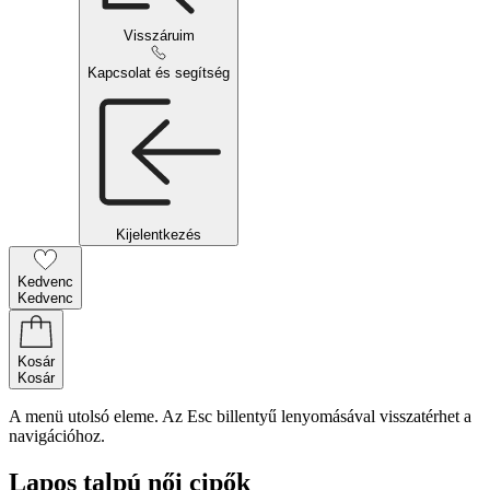
Visszáruim
Kapcsolat és segítség
Kijelentkezés
Kedvenc
Kedvenc
Kosár
Kosár
A menü utolsó eleme. Az Esc billentyű lenyomásával visszatérhet a
navigációhoz.
Lapos talpú női cipők