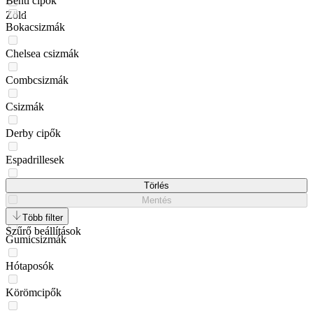
Benti cipők
Zöld
Bokacsizmák
Chelsea csizmák
Combcsizmák
Csizmák
Derby cipők
Espadrillesek
Félcipők
Törlés
Mentés
Flip-flops
Több filter
Szűrő beállítások
Gumicsizmák
Hótaposók
Körömcipők