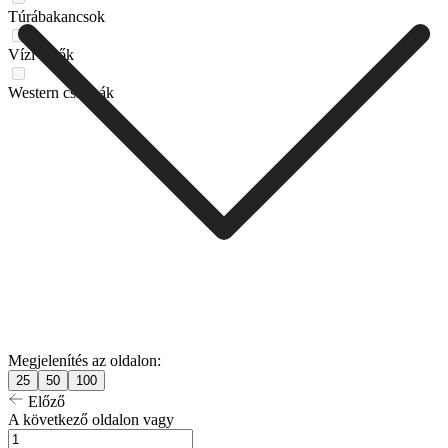
Túrábakancsok
Vízi cipők
Western csizmák
Megjelenítés az oldalon:
25
50
100
Előző
A következő oldalon vagy