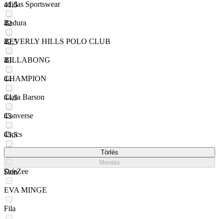
adidas Sportswear
41,5
Badura
42
BEVERLY HILLS POLO CLUB
42,5
BILLABONG
43
CHAMPION
44
Clara Barson
44,5
Converse
45
Crocs
45,5
DC Shoes
Törlés
47
Mentés
DeeZee
Szín
EVA MINGE
Fila