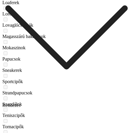
Loaferek
Lords
Lovaglócsizmák
Magasszárú bakancsok
Mokaszinok
Papucsok
Sneakerek
Sportcipők
Strandpapucsok
Szandálok
Rendezés
Teniszcipők
Tornacipők