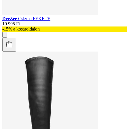
DeeZee
Csizma FEKETE
19 995 Ft
-15% a kosároldalon