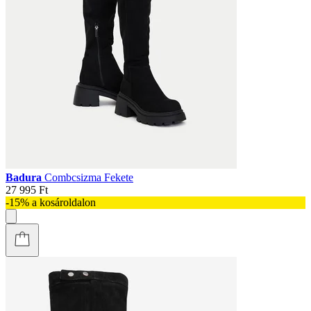
Badura
Combcsizma Fekete
27 995 Ft
-15% a kosároldalon