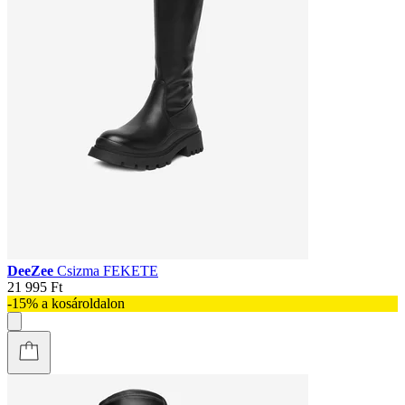
DeeZee
Csizma FEKETE
21 995 Ft
-15% a kosároldalon