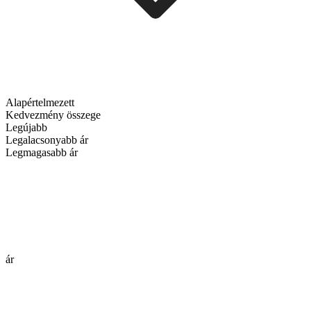
Alapértelmezett
Kedvezmény összege
Legújabb
Legalacsonyabb ár
Legmagasabb ár
ár