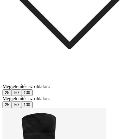
Megjelenítés az oldalon:
25
50
100
Megjelenítés az oldalon:
25
50
100