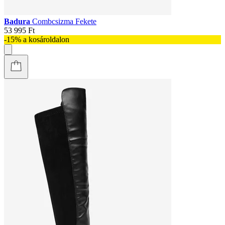
Badura
Combcsizma Fekete
53 995 Ft
-15% a kosároldalon