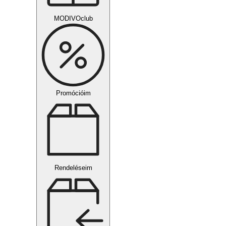
MODIVOclub
Promócióim
Rendeléseim