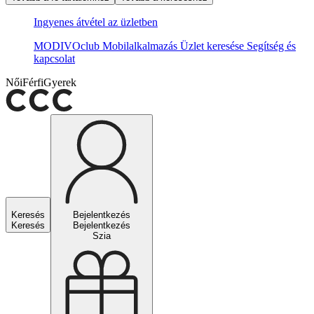
Ingyenes átvétel az üzletben
MODIVOclub
Mobilalkalmazás
Üzlet keresése
Segítség és
kapcsolat
Női
Férfi
Gyerek
Keresés
Bejelentkezés
Keresés
Bejelentkezés
Szia