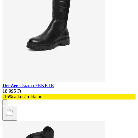
DeeZee
Csizma FEKETE
18 995 Ft
-15% a kosároldalon