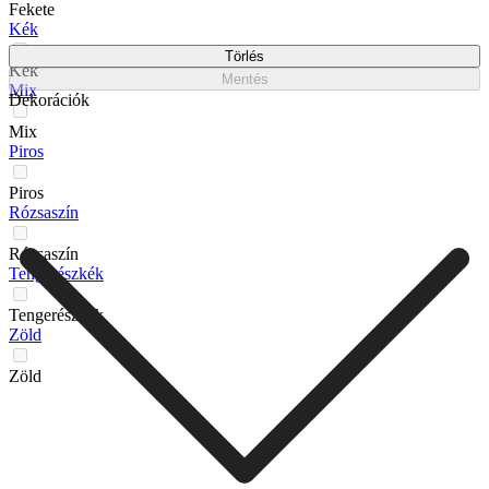
Fekete
Kék
Törlés
Kék
Mentés
Mix
Dekorációk
Mix
Piros
Piros
Rózsaszín
Rózsaszín
Tengerészkék
Tengerészkék
Zöld
Zöld