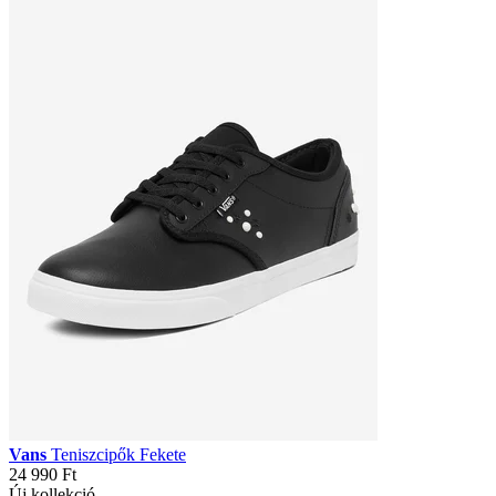
Vans
Teniszcipők Fekete
24 990 Ft
Új kollekció