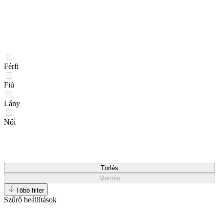
Férfi
Fiú
Lány
Női
Törlés
Mentés
Több filter
Szűrő beállítások