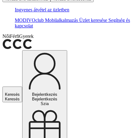
Ingyenes átvétel az üzletben
MODIVOclub
Mobilalkalmazás
Üzlet keresése
Segítség és
kapcsolat
Női
Férfi
Gyerek
Keresés
Bejelentkezés
Keresés
Bejelentkezés
Szia