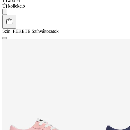
19 490 Ft
Új kollekció
Szín:
FEKETE
Színváltozatok