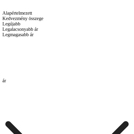
Alapértelmezett
Kedvezmény összege
Legújabb
Legalacsonyabb ár
Legmagasabb ár
ár