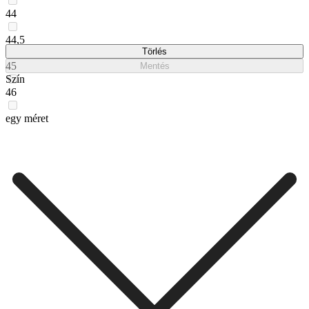
44
44,5
Törlés
45
Mentés
Szín
46
egy méret