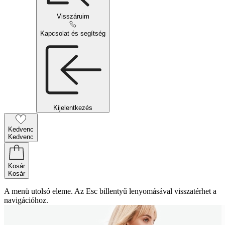
Visszáruim
Kapcsolat és segítség
Kijelentkezés
Kedvenc
Kedvenc
Kosár
Kosár
A menü utolsó eleme. Az Esc billentyű lenyomásával visszatérhet a
navigációhoz.