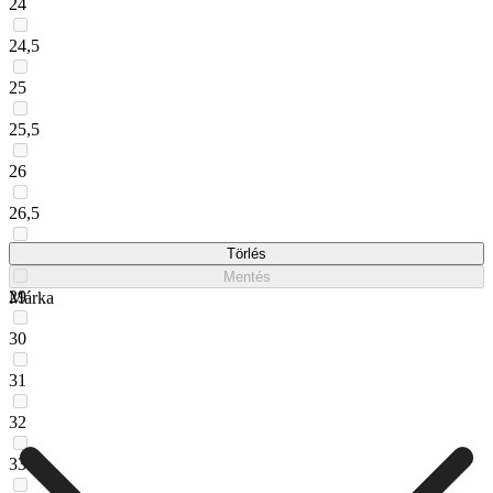
24
24,5
25
25,5
26
26,5
28
Törlés
Mentés
29
Márka
30
31
32
33