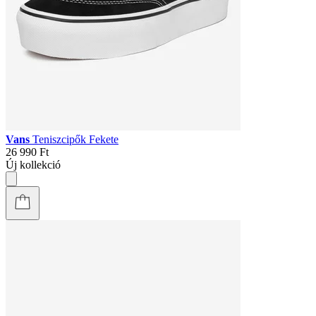
Vans
Teniszcipők Fekete
26 990 Ft
Új kollekció