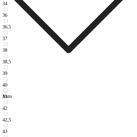
34
36
36,5
37
38
38,5
39
40
Vans
41
42
42,5
43