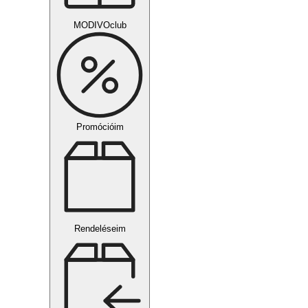
MODIVOclub
Promócióim
Rendeléseim