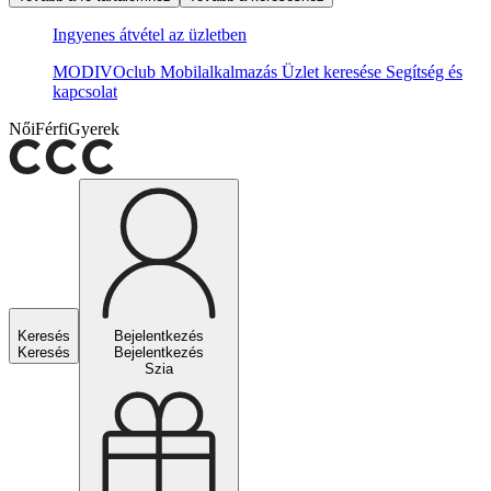
Ingyenes átvétel az üzletben
MODIVOclub
Mobilalkalmazás
Üzlet keresése
Segítség és
kapcsolat
Női
Férfi
Gyerek
Keresés
Bejelentkezés
Keresés
Bejelentkezés
Szia