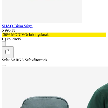
SHAQ
Táska Sárga
5 995 Ft
-30% MODIVOclub tagoknak
Új kollekció
Szín:
SÁRGA
Színváltozatok