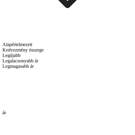
Alapértelmezett
Kedvezmény összege
Legújabb
Legalacsonyabb ár
Legmagasabb ár
ár