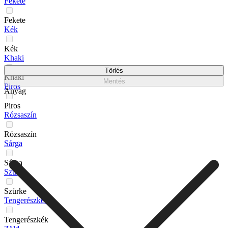
Fekete
Fekete
Kék
Kék
Khaki
Törlés
Khaki
Mentés
Piros
Anyag
Piros
Rózsaszín
Rózsaszín
Sárga
Sárga
Szürke
Szürke
Tengerészkék
Tengerészkék