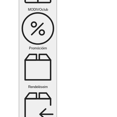
MODIVOclub
Promócióim
Rendeléseim