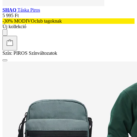
SHAQ
Táska Piros
5 995 Ft
-30% MODIVOclub tagoknak
Új kollekció
Szín:
PIROS
Színváltozatok