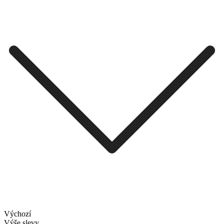
Výchozí
Výše slevy