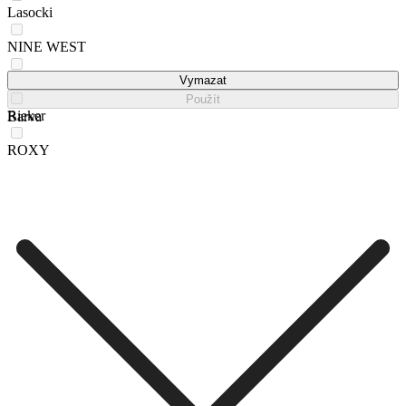
Lasocki
NINE WEST
REMONTE
Vymazat
Použít
Rieker
Barva
ROXY