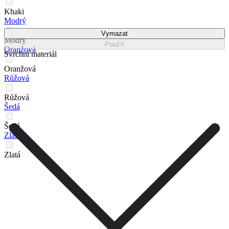
Khaki
Modrý
Vymazat
Modrý
Použít
Oranžová
Svrchní materiál
Oranžová
Růžová
Růžová
Šedá
Šedá
Zlatá
Zlatá