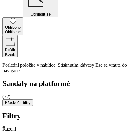
Odhlásit se
Oblíbené
Oblíbené
Košík
Košík
Poslední položka v nabídce. Stisknutím klávesy Esc se vrátíte do
navigace.
Sandály na platformě
(72)
Přeskočit filtry
Filtry
Řazení