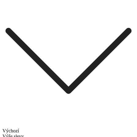
Výchozí
Výše slevy