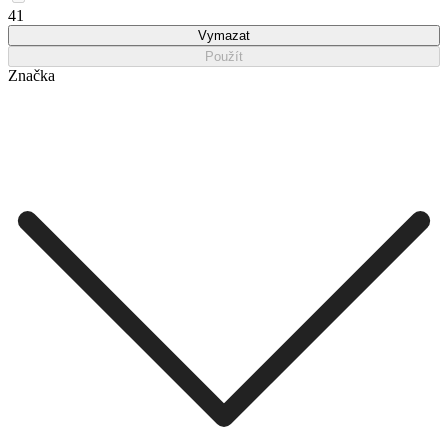
41
Vymazat
Použít
Značka