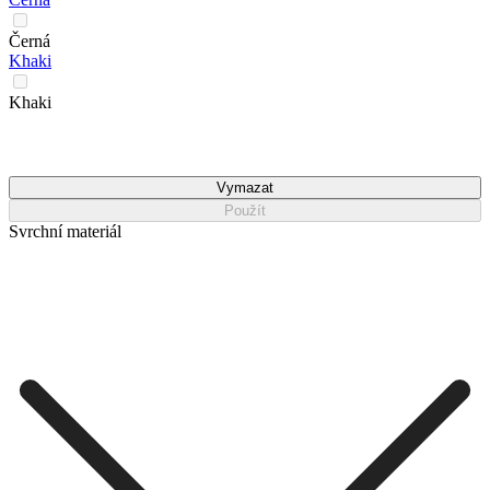
Černá
Khaki
Khaki
Vymazat
Použít
Svrchní materiál