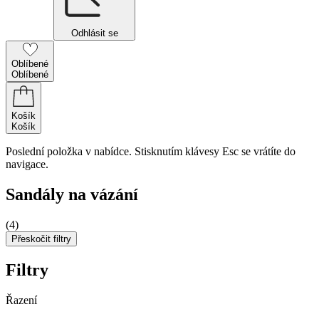
Odhlásit se
Oblíbené
Oblíbené
Košík
Košík
Poslední položka v nabídce. Stisknutím klávesy Esc se vrátíte do
navigace.
Sandály na vázání
(4)
Přeskočit filtry
Filtry
Řazení