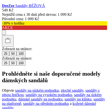
DeeZee
Sandály BÉŽOVÁ
549 Kč
Nejnižší cena z 30 dnů před slevou:
1 099 Kč
Původní cena:
1 099 Kč
-30% v košíku
AKCE
Zobrazit na stránce:
25
50
100
Zobrazit na stránce:
25
50
100
Prohlédněte si naše doporučené modely
dámských sandálů
Objevte
sandály na nízkém podpatku
,
ploché sandály
,
sandály s
plnou špičkou
,
sandály na vysokém podpatku
,
sandály na úzkém
podpatku
,
dámské sandály na podpatku
,
sandály na klínku
,
sandály
na platformě
,
sandály na středním podpatku
a
kožené dámské
sandály
.