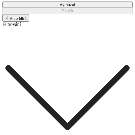
Vymazat
Použít
Více filtrů
Filtrování