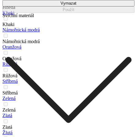
Vymazat
Hnědá
Použít
Khaki
Svrchní materiál
Khaki
Námořnická modrá
Námořnická modrá
Oranžová
Oranžová
Růžová
Růžová
Stříbrná
Stříbrná
Zelená
Zelená
Zlatá
Zlatá
Žlutá