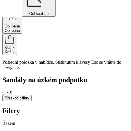
Odhlásit se
Oblíbené
Oblíbené
Košík
Košík
Poslední položka v nabídce. Stisknutím klávesy Esc se vrátíte do
navigace.
Sandály na úzkém podpatku
(170)
Přeskočit filtry
Filtry
Řazení