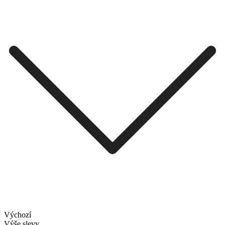
Výchozí
Výše slevy