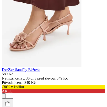
DeeZee
Sandály Béžová
589 Kč
Nejnižší cena z 30 dnů před slevou:
849 Kč
Původní cena:
849 Kč
-30% v košíku
AKCE