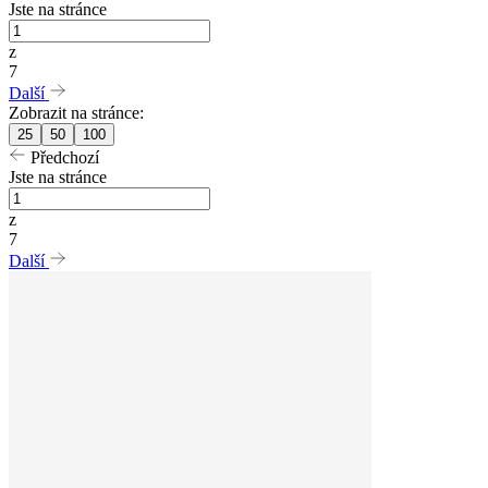
Jste na stránce
z
7
Další
Zobrazit na stránce:
25
50
100
Předchozí
Jste na stránce
z
7
Další