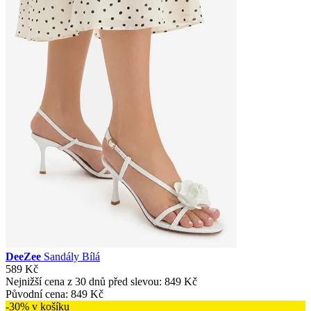
DeeZee
Sandály Bílá
589 Kč
Nejnižší cena z 30 dnů před slevou:
849 Kč
Původní cena:
849 Kč
-30% v košíku