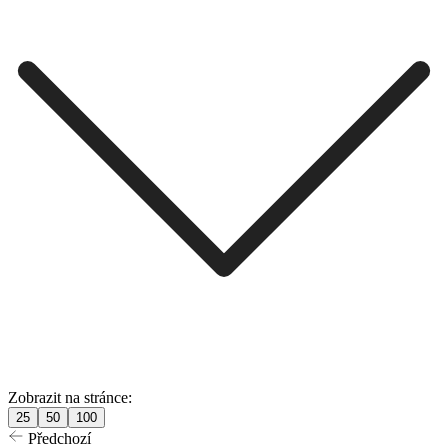
Zobrazit na stránce:
25
50
100
Předchozí