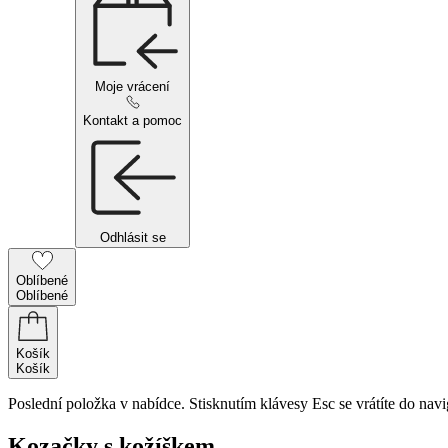
Moje vrácení
Kontakt a pomoc
Odhlásit se
Oblíbené
Oblíbené
Košík
Košík
Poslední položka v nabídce. Stisknutím klávesy Esc se vrátíte do navi
Kozačky s kožíškem