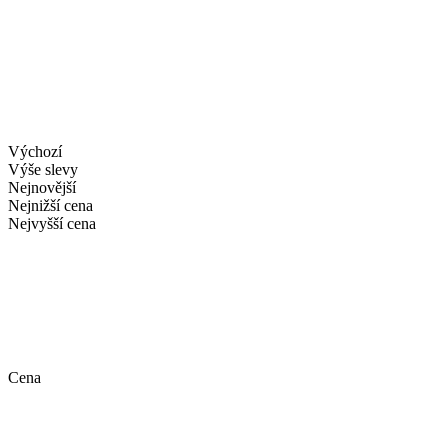
Výchozí
Výše slevy
Nejnovější
Nejnižší cena
Nejvyšší cena
Cena