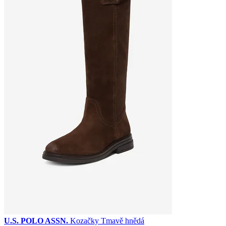
U.S. POLO ASSN.
Kozačky Tmavě hnědá