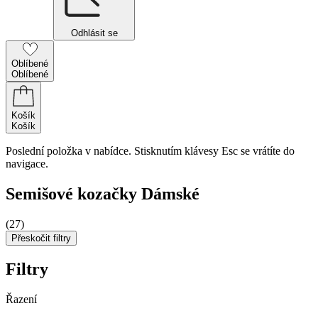
Odhlásit se
Oblíbené
Oblíbené
Košík
Košík
Poslední položka v nabídce. Stisknutím klávesy Esc se vrátíte do
navigace.
Semišové kozačky Dámské
(27)
Přeskočit filtry
Filtry
Řazení