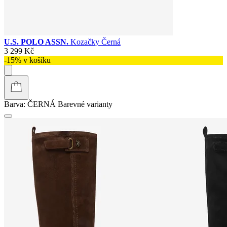
U.S. POLO ASSN.
Kozačky Černá
3 299 Kč
-15% v košíku
Barva:
ČERNÁ
Barevné varianty