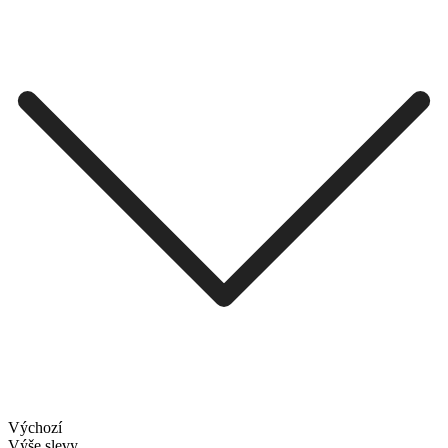
Výchozí
Výše slevy