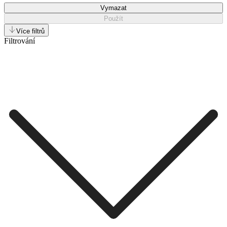
Vymazat
Použít
Více filtrů
Filtrování