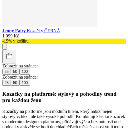
Jenny Fairy
Kozačky ČERNÁ
1 099 Kč
-15% v košíku
Zobrazit na stránce:
25
50
100
Zobrazit na stránce:
25
50
100
Kozačky na platformě: stylový a pohodlný trend
pro každou ženu
Kozačky na platformě jsou módním hitem, který nabízí nejen
stylový vzhled, ale také vysoké pohodlí. Kombinují klasiku kozaček
s moderním designem platformy, přidávají výšku bez nutnosti nosit
podpatky a skvěle se hodí do chladnějších měsíců – poskytují teplo,