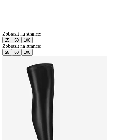
Zobrazit na stránce:
25
50
100
Zobrazit na stránce:
25
50
100