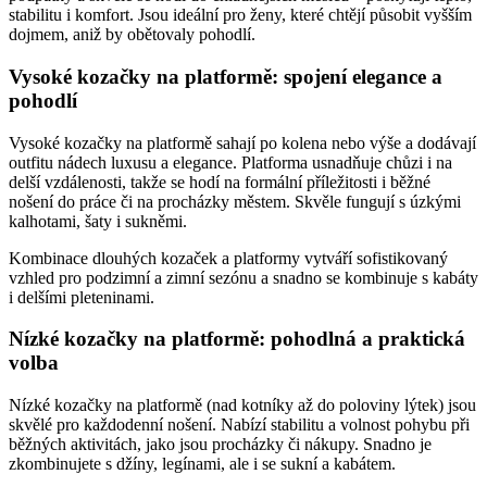
stabilitu i komfort. Jsou ideální pro ženy, které chtějí působit vyšším
dojmem, aniž by obětovaly pohodlí.
Vysoké kozačky na platformě: spojení elegance a
pohodlí
Vysoké kozačky na platformě sahají po kolena nebo výše a dodávají
outfitu nádech luxusu a elegance. Platforma usnadňuje chůzi i na
delší vzdálenosti, takže se hodí na formální příležitosti i běžné
nošení do práce či na procházky městem. Skvěle fungují s úzkými
kalhotami, šaty i sukněmi.
Kombinace dlouhých kozaček a platformy vytváří sofistikovaný
vzhled pro podzimní a zimní sezónu a snadno se kombinuje s kabáty
i delšími pleteninami.
Nízké kozačky na platformě: pohodlná a praktická
volba
Nízké kozačky na platformě (nad kotníky až do poloviny lýtek) jsou
skvělé pro každodenní nošení. Nabízí stabilitu a volnost pohybu při
běžných aktivitách, jako jsou procházky či nákupy. Snadno je
zkombinujete s džíny, legínami, ale i se sukní a kabátem.