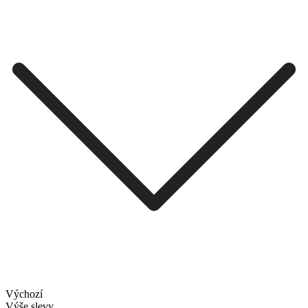
Výchozí
Výše slevy