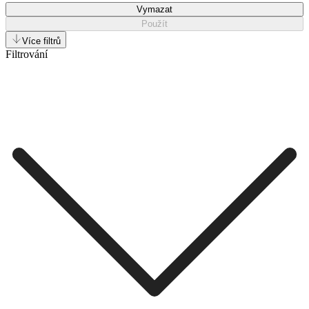
Vymazat
Použít
Více filtrů
Filtrování