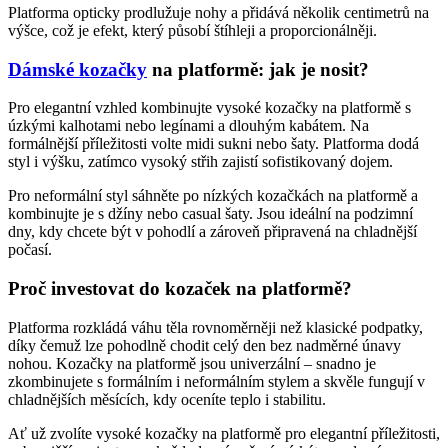
Platforma opticky prodlužuje nohy a přidává několik centimetrů na
výšce, což je efekt, který působí štíhleji a proporcionálněji.
Dámské kozačky
na platformě: jak je nosit?
Pro elegantní vzhled kombinujte vysoké kozačky na platformě s
úzkými kalhotami nebo legínami a dlouhým kabátem. Na
formálnější příležitosti volte midi sukni nebo šaty. Platforma dodá
styl i výšku, zatímco vysoký střih zajistí sofistikovaný dojem.
Pro neformální styl sáhněte po nízkých kozačkách na platformě a
kombinujte je s džíny nebo casual šaty. Jsou ideální na podzimní
dny, kdy chcete být v pohodlí a zároveň připravená na chladnější
počasí.
Proč investovat do kozaček na platformě?
Platforma rozkládá váhu těla rovnoměrněji než klasické podpatky,
díky čemuž lze pohodlně chodit celý den bez nadměrné únavy
nohou. Kozačky na platformě jsou univerzální – snadno je
zkombinujete s formálním i neformálním stylem a skvěle fungují v
chladnějších měsících, kdy oceníte teplo i stabilitu.
Ať už zvolíte vysoké kozačky na platformě pro elegantní příležitosti,