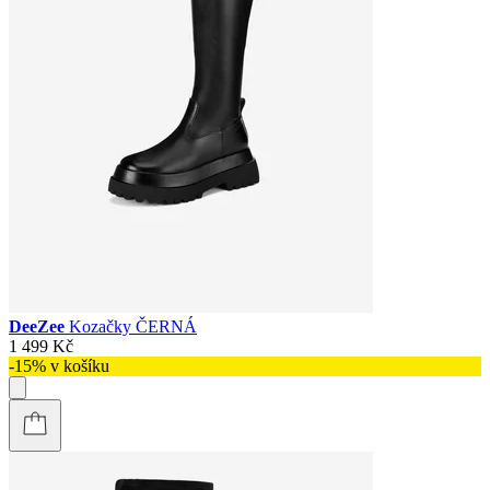
DeeZee
Kozačky ČERNÁ
1 499 Kč
-15% v košíku