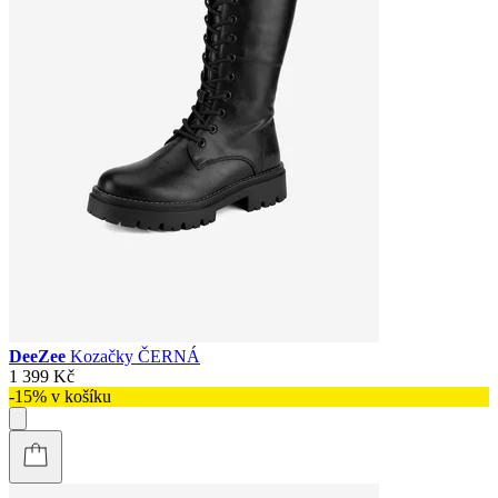
DeeZee
Kozačky ČERNÁ
1 399 Kč
-15% v košíku