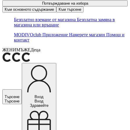
Потвърждаване на избора
Към основното съдържание
Към търсене
Безплатно вземане от магазина
Безплатна замяна в
магазина или връщане
MODIVOclub
Приложение
Намерете магазин
Помощ и
контакт
ЖЕНИ
МЪЖЕ
Деца
Търсене
Вход
Търсене
Вход
Здравейте