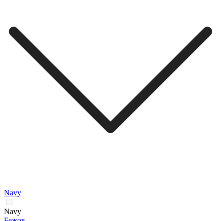
Navy
Navy
Бежов