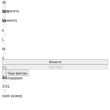
48
Момичета
48,5
Момчета
49
6
L
M
S
Изчисти
Приложи
XL
Още филтри
XS
Филтриране
XXL
един размер