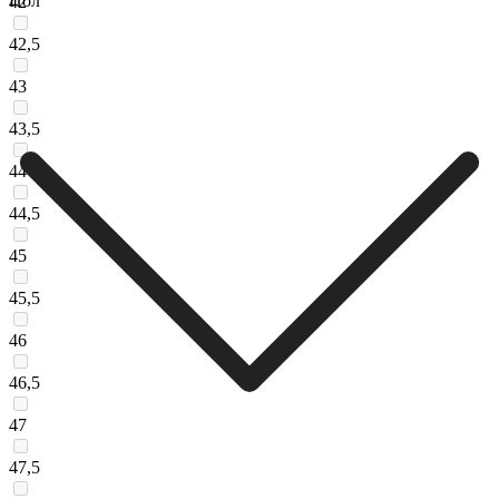
Пол
42
42,5
43
43,5
44
44,5
45
45,5
46
46,5
47
47,5