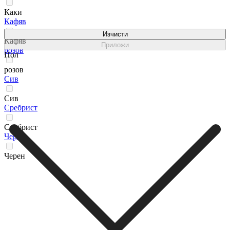
Каки
Кафяв
Изчисти
Кафяв
Приложи
розов
Пол
розов
Сив
Сив
Сребрист
Сребрист
Черен
Черен