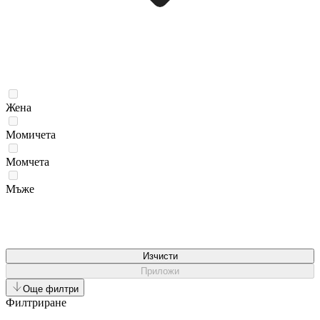
Жена
Момичета
Момчета
Мъже
Изчисти
Приложи
Още филтри
Филтриране