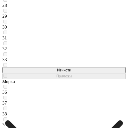
28
29
30
31
32
33
34
Изчисти
Приложи
35
Марка
36
37
38
39