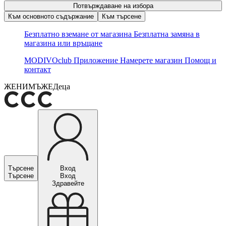
Потвърждаване на избора
Към основното съдържание
Към търсене
Безплатно вземане от магазина
Безплатна замяна в
магазина или връщане
MODIVOclub
Приложение
Намерете магазин
Помощ и
контакт
ЖЕНИ
МЪЖЕ
Деца
Търсене
Вход
Търсене
Вход
Здравейте