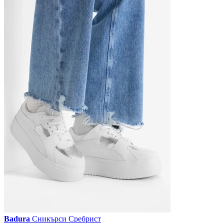
Badura
Сникърси Сребрист