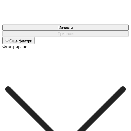
Изчисти
Приложи
Още филтри
Филтриране