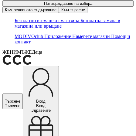
Потвърждаване на избора
Към основното съдържание
Към търсене
Безплатно вземане от магазина
Безплатна замяна в
магазина или връщане
MODIVOclub
Приложение
Намерете магазин
Помощ и
контакт
ЖЕНИ
МЪЖЕ
Деца
Търсене
Вход
Търсене
Вход
Здравейте