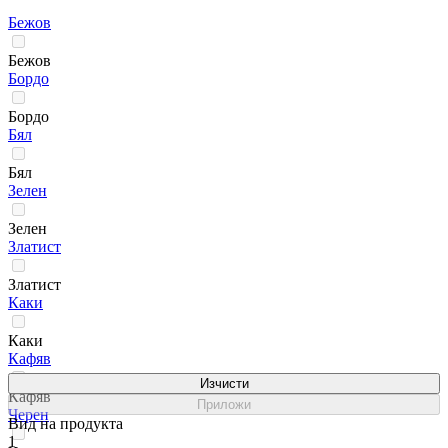
Бежов
Бежов
Бордо
Бордо
Бял
Бял
Зелен
Зелен
Златист
Златист
Каки
Каки
Кафяв
Изчисти
Кафяв
Приложи
Черен
Вид на продукта
1