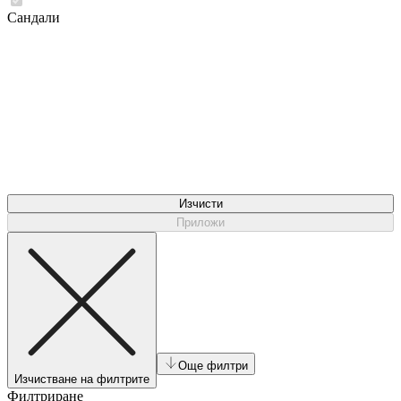
Сандали
Изчисти
Приложи
Още филтри
Изчистване на филтрите
Филтриране