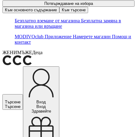
Потвърждаване на избора
Към основното съдържание
Към търсене
Безплатно вземане от магазина
Безплатна замяна в
магазина или връщане
MODIVOclub
Приложение
Намерете магазин
Помощ и
контакт
ЖЕНИ
МЪЖЕ
Деца
Търсене
Вход
Търсене
Вход
Здравейте