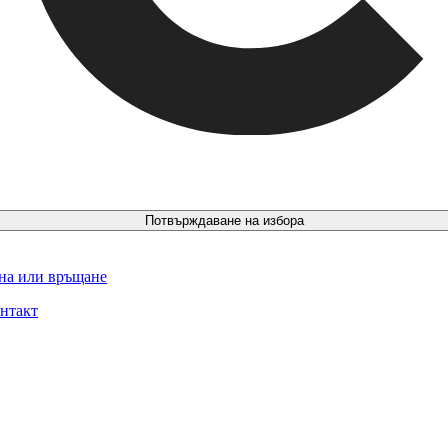
Потвърждаване на избора
ина или връщане
нтакт