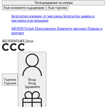
Потвърждаване на избора
Към основното съдържание
Към търсене
Безплатно вземане от магазина
Безплатна замяна в
магазина или връщане
MODIVOclub
Приложение
Намерете магазин
Помощ и
контакт
ЖЕНИ
МЪЖЕ
Деца
Търсене
Вход
Търсене
Вход
Здравейте