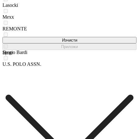
Lasocki
Mexx
REMONTE
Rieker
Изчисти
Приложи
Sergio Bardi
Цвят
U.S. POLO ASSN.