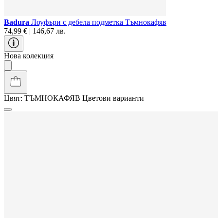
Badura
Лоуфъри с дебела подметка Тъмнокафяв
74,99 € | 146,67 лв.
Нова колекция
Цвят:
ТЪМНОКАФЯВ
Цветови варианти