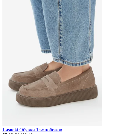
Lasocki
Обувки Тъмнобежов