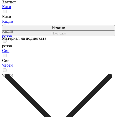
Златист
Каки
Каки
Кафяв
Изчисти
Кафяв
Приложи
розов
Материал на подметката
розов
Сив
Сив
Черен
Черен