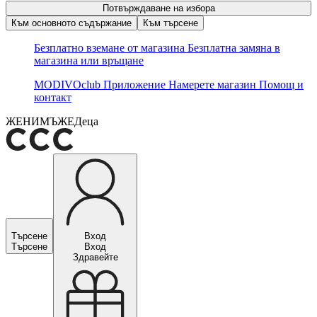
Потвърждаване на избора
Към основното съдържание
Към търсене
Безплатно вземане от магазина
Безплатна замяна в
магазина или връщане
MODIVOclub
Приложение
Намерете магазин
Помощ и
контакт
ЖЕНИ
МЪЖЕ
Деца
Търсене
Вход
Търсене
Вход
Здравейте