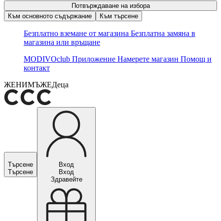
Потвърждаване на избора
Към основното съдържание
Към търсене
Безплатно вземане от магазина
Безплатна замяна в
магазина или връщане
MODIVOclub
Приложение
Намерете магазин
Помощ и
контакт
ЖЕНИ
МЪЖЕ
Деца
Търсене
Вход
Търсене
Вход
Здравейте