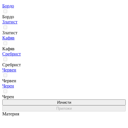
Бордо
Бордо
Златист
Златист
Кафяв
Кафяв
Сребрист
Сребрист
Червен
Червен
Черен
Черен
Изчисти
Приложи
Материя