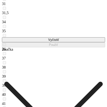
31
31,5
34
35
35,5
Vyčistiť
Použiť
36
Značka
37
38
39
39,5
40
41