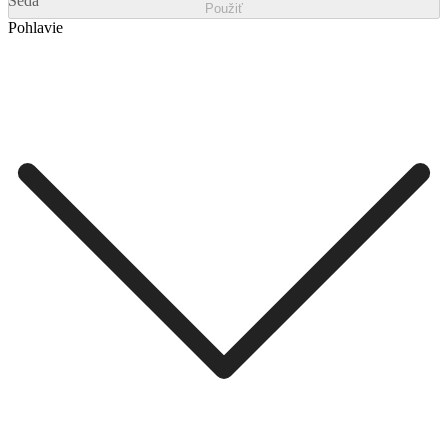
Šedá
Použiť
Pohlavie