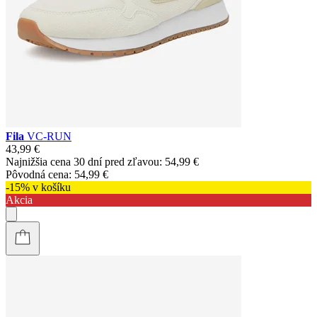
Fila
VC-RUN
43,99 €
Najnižšia cena 30 dní pred zľavou:
54,99 €
Pôvodná cena:
54,99 €
-15% v košíku
Akcia