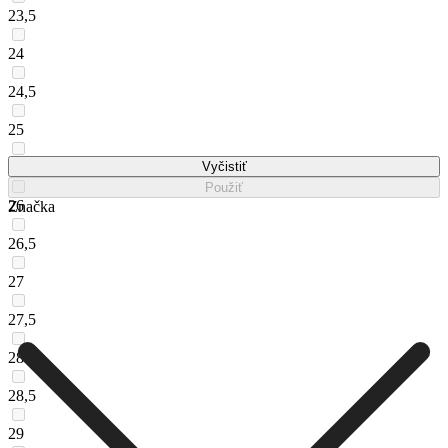
23,5
24
24,5
25
25,5
Vyčistiť
Použiť
26
Značka
26,5
27
27,5
28
28,5
29