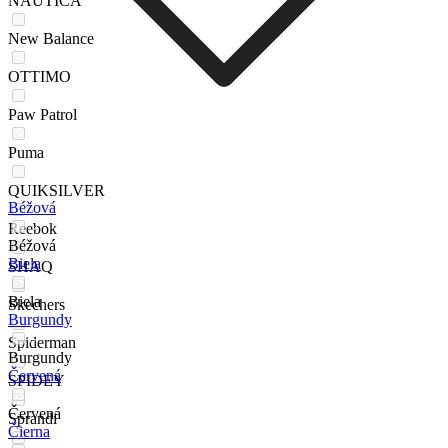
NAUTICA
New Balance
OTTIMO
Paw Patrol
Puma
QUIKSILVER
Béžová
Reebok
Béžová
Biela
SHAQ
Biela
Skechers
Burgundy
Spiderman
Burgundy
Červená
SPIDEY
Červená
Sprandi
Čierna