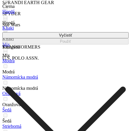
SPRANDI EARTH GEAR
Čierna
Hnedá
SPYDER
Hnedá
Star Wars
Khaki
Vyčistiť
Tom & Jerry
Khaki
Použiť
Mix
TRANSFORMERS
Kategória
Mix
U.S. POLO ASSN.
Modrá
Modrá
Námornícka modrá
Námornícka modrá
Oranžová
Oranžová
Šedá
Šedá
Strieborná