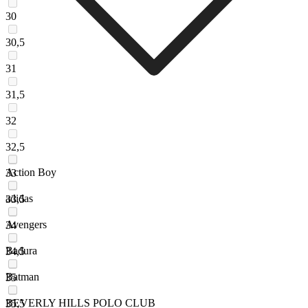
30
30,5
31
31,5
32
32,5
Action Boy
33
adidas
33,5
Avengers
34
Badura
34,5
Batman
35
BEVERLY HILLS POLO CLUB
35,5