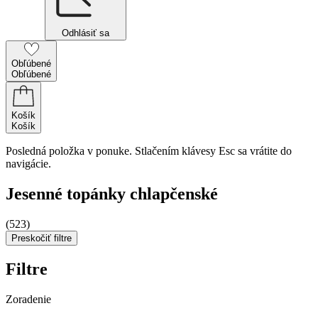
Odhlásiť sa
Obľúbené
Obľúbené
Košík
Košík
Posledná položka v ponuke. Stlačením klávesy Esc sa vrátite do
navigácie.
Jesenné topánky chlapčenské
(523)
Preskočiť filtre
Filtre
Zoradenie