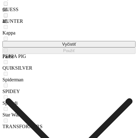
GUESS
39
HUNTER
40
Kappa
Paw Patrol
Vyčistiť
Použiť
PEPPA PIG
Farba
QUIKSILVER
Spiderman
SPIDEY
Sprandi
Star Wars
TRANSFORMERS