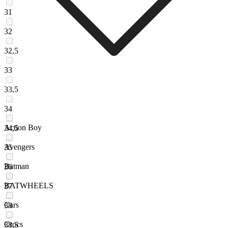
31
32
32,5
33
33,5
34
Action Boy
34,5
Avengers
35
Batman
36
BATWHEELS
37
Cars
38
Crocs
38,5