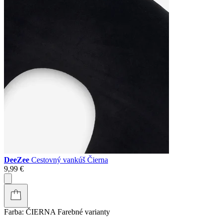
DeeZee
Cestovný vankúš Čierna
9,99 €
Farba:
ČIERNA
Farebné varianty