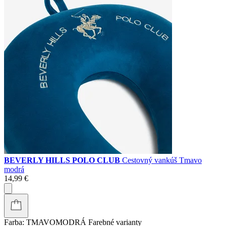
BEVERLY HILLS POLO CLUB
Cestovný vankúš Tmavo
modrá
14,99 €
Farba:
TMAVOMODRÁ
Farebné varianty