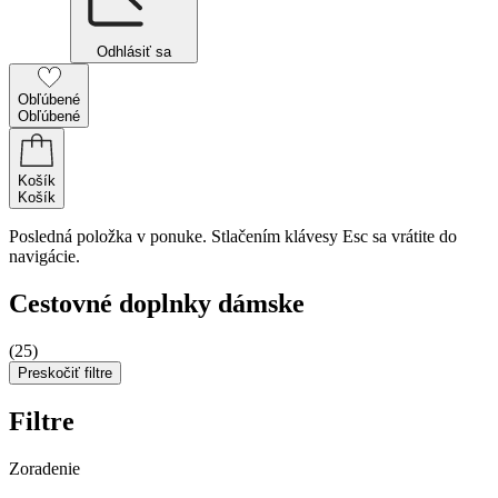
Odhlásiť sa
Obľúbené
Obľúbené
Košík
Košík
Posledná položka v ponuke. Stlačením klávesy Esc sa vrátite do
navigácie.
Cestovné doplnky dámske
(25)
Preskočiť filtre
Filtre
Zoradenie