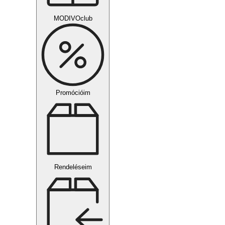
MODIVOclub
Promócióim
Rendeléseim