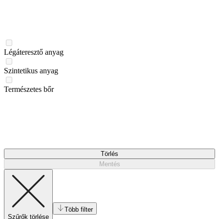
Légáteresztő anyag
Szintetikus anyag
Természetes bőr
Törlés
Mentés
Több filter
Szűrők törlése