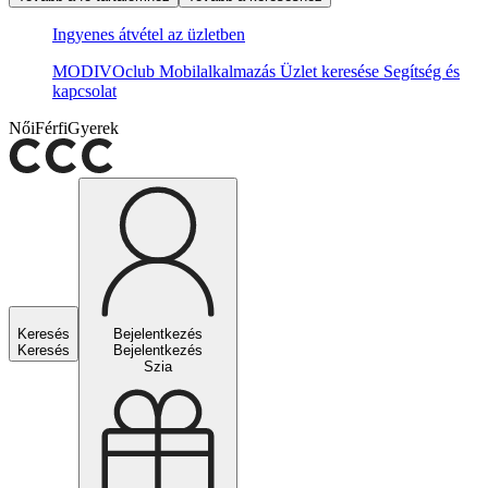
Ingyenes átvétel az üzletben
MODIVOclub
Mobilalkalmazás
Üzlet keresése
Segítség és
kapcsolat
Női
Férfi
Gyerek
Keresés
Bejelentkezés
Keresés
Bejelentkezés
Szia