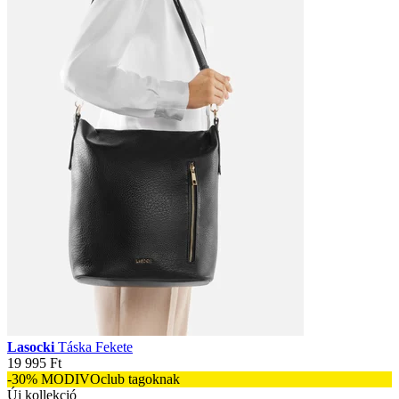
Lasocki
Táska Fekete
19 995 Ft
-30% MODIVOclub tagoknak
Új kollekció