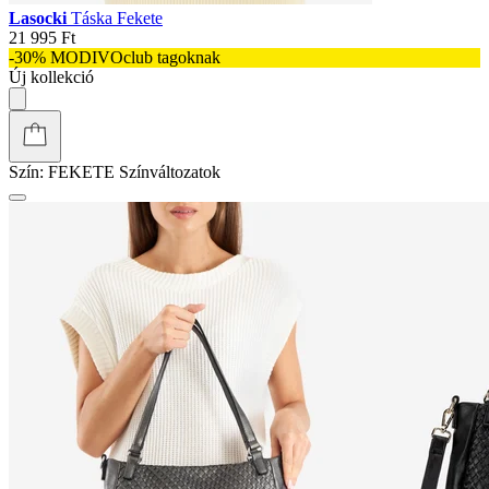
Lasocki
Táska Fekete
21 995 Ft
-30% MODIVOclub tagoknak
Új kollekció
Szín:
FEKETE
Színváltozatok