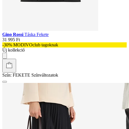
Gino Rossi
Táska Fekete
31 995 Ft
-30% MODIVOclub tagoknak
Új kollekció
Szín:
FEKETE
Színváltozatok