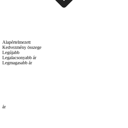
Alapértelmezett
Kedvezmény összege
Legújabb
Legalacsonyabb ár
Legmagasabb ár
ár