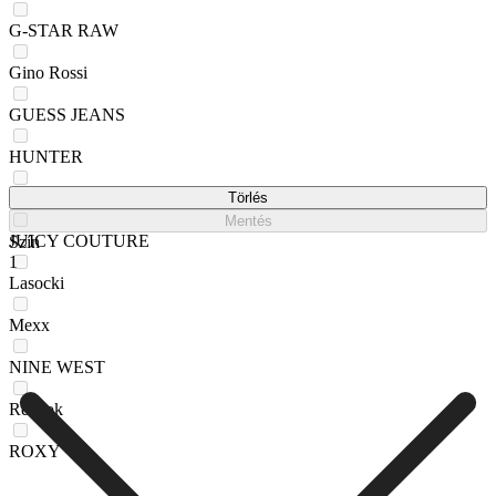
G-STAR RAW
Gino Rossi
GUESS JEANS
HUNTER
Jenny
Törlés
Mentés
JUICY COUTURE
Szín
1
Lasocki
Mexx
NINE WEST
Reebok
ROXY