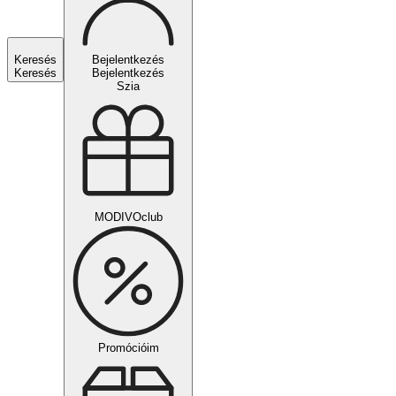
Keresés
Bejelentkezés
Keresés
Bejelentkezés
Szia
MODIVOclub
Promócióim