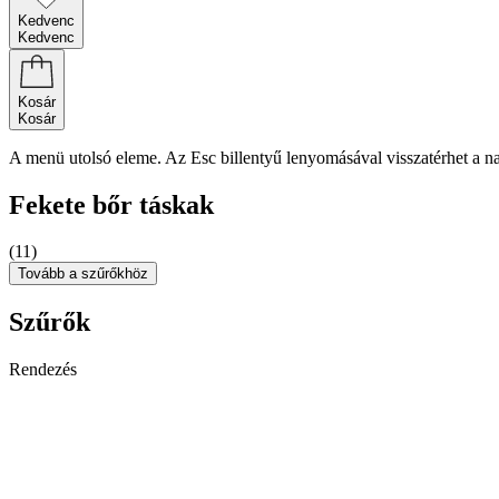
Kedvenc
Kedvenc
Kosár
Kosár
A menü utolsó eleme. Az Esc billentyű lenyomásával visszatérhet a n
Fekete bőr táskak
(11)
Tovább a szűrőkhöz
Szűrők
Rendezés