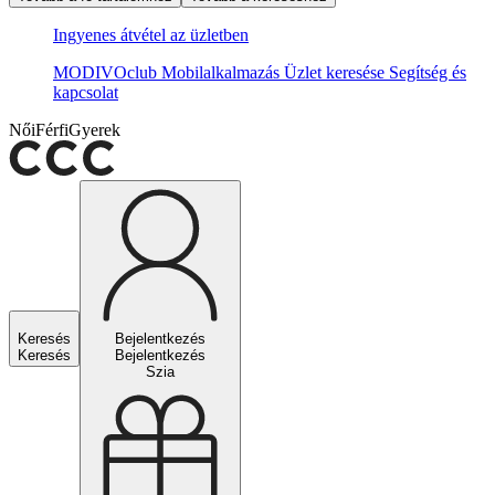
Ingyenes átvétel az üzletben
MODIVOclub
Mobilalkalmazás
Üzlet keresése
Segítség és
kapcsolat
Női
Férfi
Gyerek
Keresés
Bejelentkezés
Keresés
Bejelentkezés
Szia