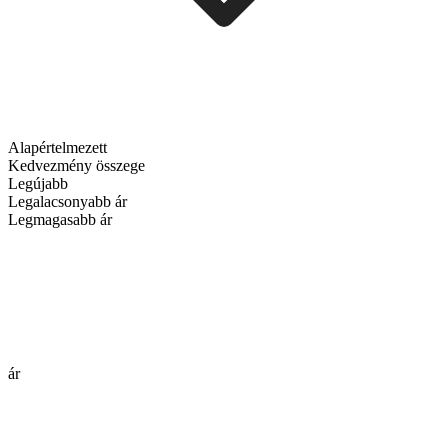
Alapértelmezett
Kedvezmény összege
Legújabb
Legalacsonyabb ár
Legmagasabb ár
ár