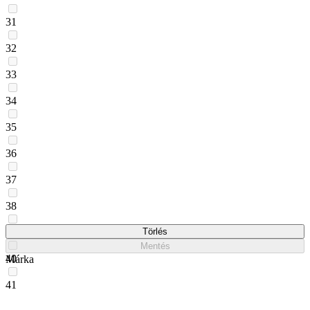
31
32
33
34
35
36
37
38
39
Törlés
Mentés
40
Márka
41