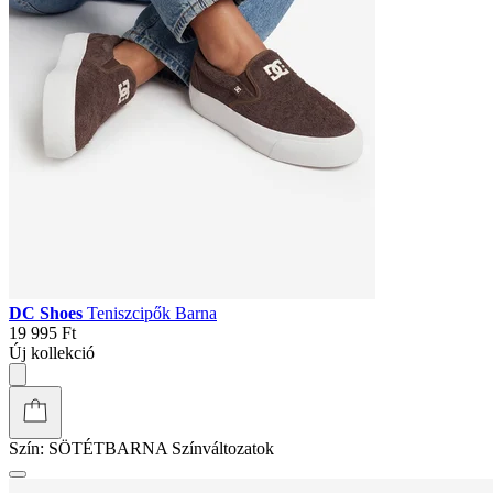
DC Shoes
Teniszcipők Barna
19 995 Ft
Új kollekció
Szín:
SÖTÉTBARNA
Színváltozatok