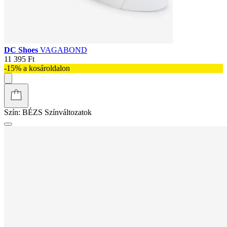
DC Shoes
VAGABOND
11 395 Ft
-15% a kosároldalon
Szín:
BÉZS
Színváltozatok