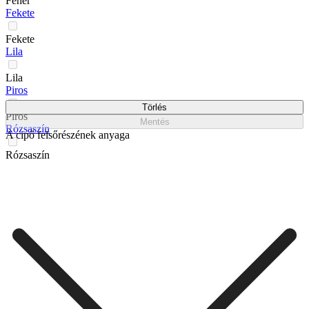
Fehér
Fekete
Fekete
Lila
Lila
Piros
Törlés
Piros
Mentés
Rózsaszín
A cipő felsőrészének anyaga
Rózsaszín