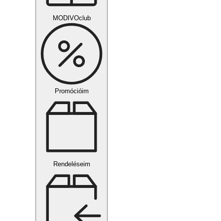
MODIVOclub
Promócióim
Rendeléseim