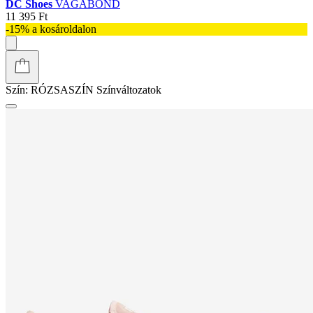
DC Shoes
VAGABOND
11 395 Ft
-15% a kosároldalon
Szín:
RÓZSASZÍN
Színváltozatok