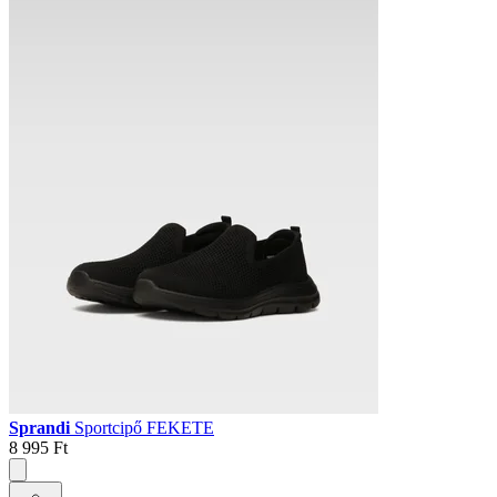
Sprandi
Sportcipő FEKETE
8 995 Ft