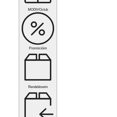
MODIVOclub
Promócióim
Rendeléseim