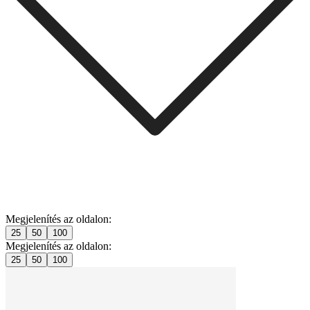
Megjelenítés az oldalon:
25
50
100
Megjelenítés az oldalon:
25
50
100