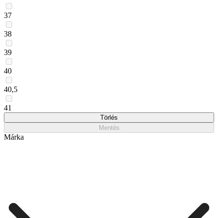
37
38
39
40
40,5
41
Törlés
Mentés
Márka