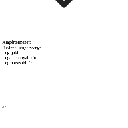
Alapértelmezett
Kedvezmény összege
Legújabb
Legalacsonyabb ár
Legmagasabb ár
ár