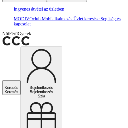
Ingyenes átvétel az üzletben
MODIVOclub
Mobilalkalmazás
Üzlet keresése
Segítség és
kapcsolat
Női
Férfi
Gyerek
Keresés
Bejelentkezés
Keresés
Bejelentkezés
Szia