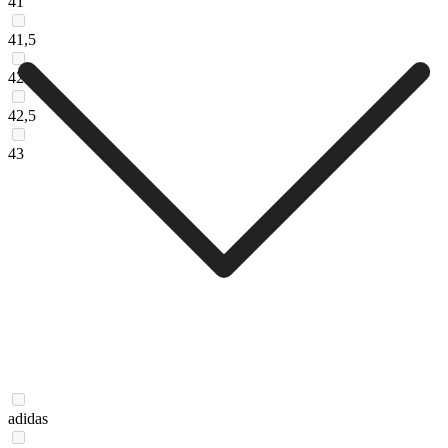
41
41,5
42
42,5
43
adidas