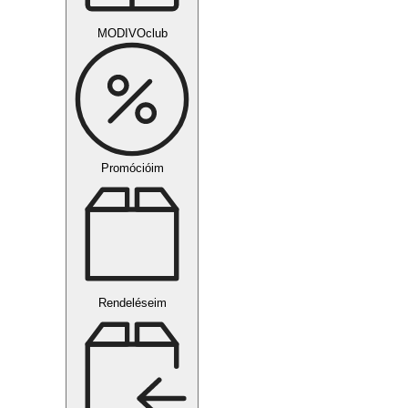
MODIVOclub
Promócióim
Rendeléseim