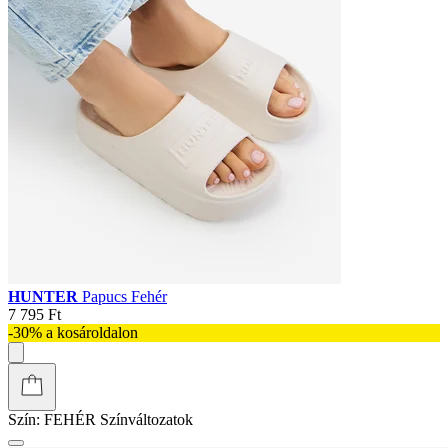
HUNTER
Papucs Fehér
7 795 Ft
-30% a kosároldalon
Szín:
FEHÉR
Színváltozatok