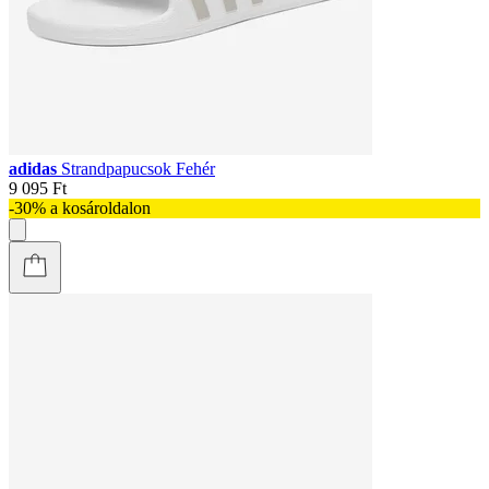
adidas
Strandpapucsok Fehér
9 095 Ft
-30% a kosároldalon