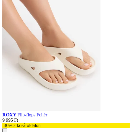
ROXY
Flip-flops Fehér
9 995 Ft
-30% a kosároldalon