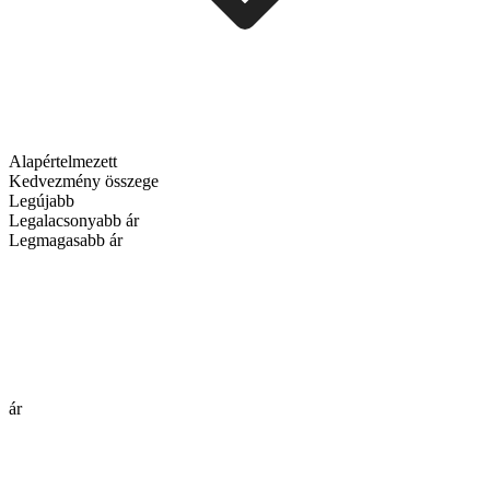
Alapértelmezett
Kedvezmény összege
Legújabb
Legalacsonyabb ár
Legmagasabb ár
ár