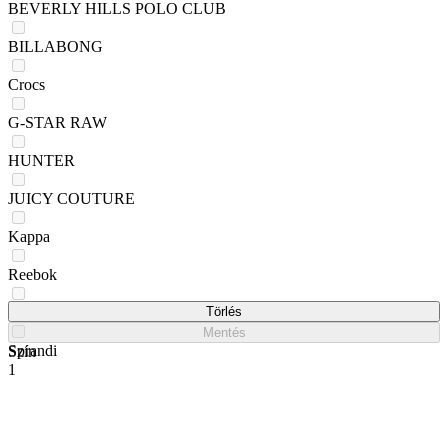
BEVERLY HILLS POLO CLUB
BILLABONG
Crocs
G-STAR RAW
HUNTER
JUICY COUTURE
Kappa
Reebok
ROXY
Törlés
Mentés
Sprandi
Szín
1