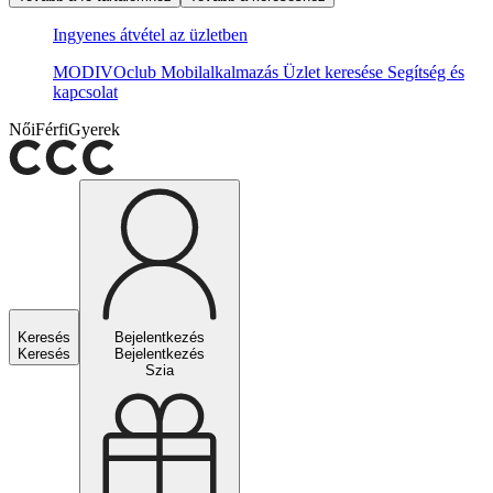
Ingyenes átvétel az üzletben
MODIVOclub
Mobilalkalmazás
Üzlet keresése
Segítség és
kapcsolat
Női
Férfi
Gyerek
Keresés
Bejelentkezés
Keresés
Bejelentkezés
Szia