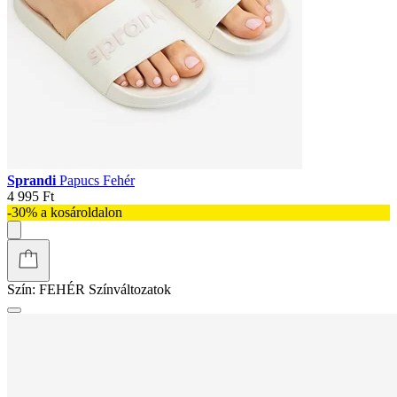
Sprandi
Papucs Fehér
4 995 Ft
-30% a kosároldalon
Szín:
FEHÉR
Színváltozatok